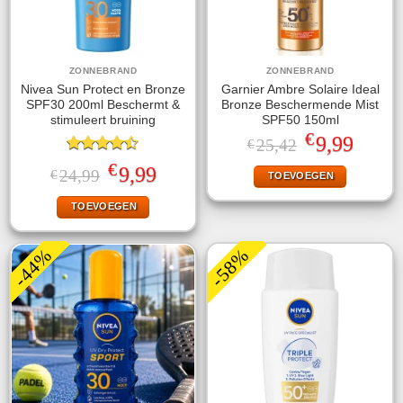
ZONNEBRAND
ZONNEBRAND
Nivea Sun Protect en Bronze
Garnier Ambre Solaire Ideal
SPF30 200ml Beschermt &
Bronze Beschermende Mist
stimuleert bruining
SPF50 150ml
€
Oorspronkelijke
Huidige
9,99
25,42
€
prijs
prijs
Gewaardeerd
was:
is:
€
Oorspronkelijke
Huidige
9,99
24,99
€
TOEVOEGEN
4.44
uit 5
€25,42.
€9,99.
prijs
prijs
was:
is:
TOEVOEGEN
€24,99.
€9,99.
-44%
-58%