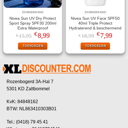
ZONNEBRAND
ZONNEBRAND
Nivea Sun UV Dry Protect
Nivea Sun UV Face SPF50
Sport Spray SPF30 200ml
40ml Triple Protect
Extra Waterproof
Hydraterend & beschermend
€
€
Oorspronkelijke
Huidige
Oorspronkelijke
Huidige
8,99
7,99
15,95
18,99
€
€
prijs
prijs
prijs
prijs
was:
is:
was:
is:
TOEVOEGEN
TOEVOEGEN
€15,95.
€8,99.
€18,99.
€7,99.
Rozenbogerd 3A-Hal 7
5301 KD Zaltbommel
KvK: 84848162
BTW: NL863410303B01
Tel.: (0418) 79 45 41