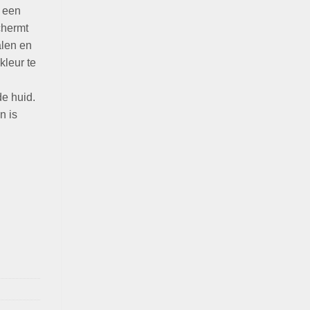
 een
chermt
alen en
kleur te
de huid.
n is