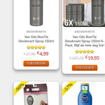
DEODORANTS
DEODORANTS
Van Gils BowTie
Van Gils BowTie
Deodorant Spray 150ml
Deodorant Spray 150ml 6-
Pack: Blijf de hele dag fris!
€
Gewaardeerd
Oorspronkelijke
4,99
Huidige
17,95
€
prijs
prijs
5.00
uit 5
€
Gewaardeerd
Oorspronkeli
19,95
Hui
107,70
€
was:
is:
prijs
prij
5.00
uit 5
€17,95.
€4,99.
was:
is:
TOEVOEGEN
€107,70.
€19
TOEVOEGEN
-90%
-57%