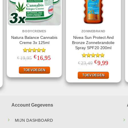
BODYCREMES
ZONNEBRAND
Natura Balance Cannabis
Nivea Sun Protect And
Creme 3x 125ml
Bronze Zonnebrandolie
Spray SPF20 200ml
€
Gewaardeerd
Oorspronkelijke
16,95
Huidige
19,95
€
prijs
prijs
5.00
uit 5
€
Gewaardeerd
Oorspronkelijke
9,99
Huidige
23,49
€
was:
is:
prijs
prijs
4.78
uit 5
jke
ige
€19,95.
€16,95.
was:
is:
TOEVOEGEN
€23,49.
€9,99.
TOEVOEGEN
.
Account Gegevens
MIJN DASHBOARD