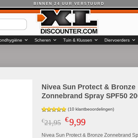
BINNEN 24 UUR VERSTUURD
ondhygiëne
Scheren
Tuin & Klussen
Diervoerders
Nivea Sun Protect & Bronze
Zonnebrand Spray SPF50 20
(
10
klantbeoordelingen)
Gewaardeerd
10
€
9,99
€
Oorspronkelijke
Huidige
21,95
4.80
op 5
gebaseerd
prijs
prijs
op
klant
Nivea Sun Protect & Bronze Zonnebrand Sp
was:
is:
waarderingen