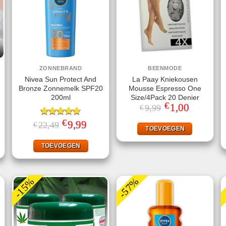
ZONNEBRAND
BEENMODE
Nivea Sun Protect And
La Paay Kniekousen
Bronze Zonnemelk SPF20
Mousse Espresso One
200ml
Size/4Pack 20 Denier
€
Oorspronkelijke
1,00
Huidige
9,99
€
prijs
prijs
was:
is:
€
jke
dige
Gewaardeerd
Oorspronkelijke
9,99
Huidige
22,49
€
€9,99.
€1,00.
TOEVOEGEN
s
prijs
prijs
4.78
uit 5
was:
is:
,95.
€22,49.
€9,99.
TOEVOEGEN
-15%
-57%