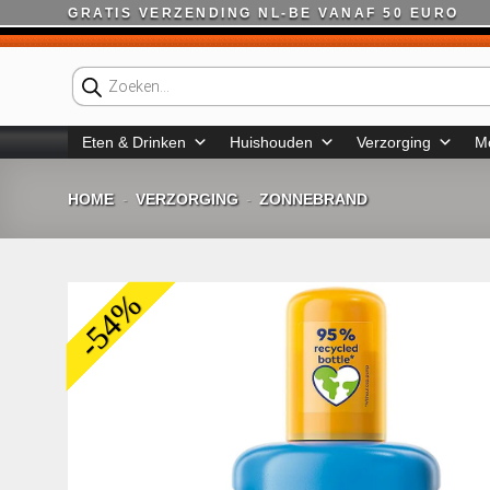
Ga
GRATIS VERZENDING NL-BE VANAF 50 EURO
naar
inhoud
Producten
zoeken
Eten & Drinken
Huishouden
Verzorging
M
HOME
VERZORGING
ZONNEBRAND
-
-
-54%