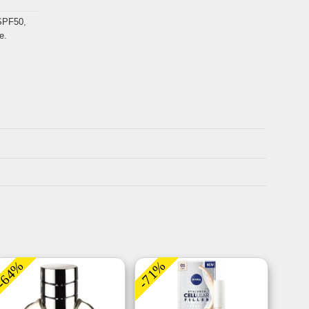
SPF50
,
e.
-64%
-71%