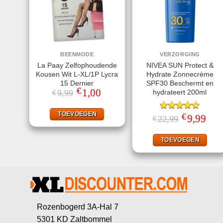
BEENMODE
VERZORGING
La Paay Zelfophoudende
NIVEA SUN Protect &
Kousen Wit L-XL/1P Lycra
Hydrate Zonnecrème
15 Dernier
SPF30 Beschermt en
€
Oorspronkelijke
1,00
Huidige
hydrateert 200ml
9,99
€
prijs
prijs
was:
is:
€9,99.
€1,00.
TOEVOEGEN
€
Gewaardeerd
Oorspronkeli
9,99
Huid
22,99
€
prijs
prijs
4.56
uit 5
was:
is:
€22,99.
€9,99
TOEVOEGEN
Rozenbogerd 3A-Hal 7
5301 KD Zaltbommel