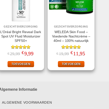
GEZICHTSVERZORGING
GEZICHTSVERZORGING
L’Oréal Bright Reveal Dark
WELEDA Skin Food –
Spot UV Fluid Moisturizer
Voedende Nachtcrème –
SPF50+
40ml – 100% natuurlijk
€
€
Gewaardeerd
Oorspronkelijke
9,99
Huidige
Gewaardeerd
Oorspronkelijke
11,95
Huidige
29,99
19,99
€
€
prijs
prijs
prijs
prijs
5.00
uit 5
5.00
uit 5
was:
is:
was:
is:
€29,99.
€9,99.
€19,99.
€11,95.
TOEVOEGEN
TOEVOEGEN
Algemene Informatie
ALGEMENE VOORWAARDEN