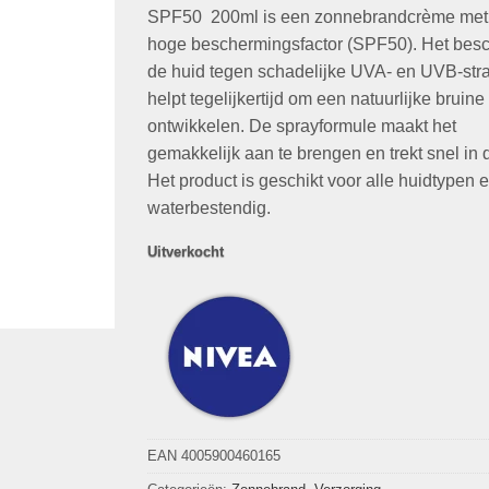
€21,95.
€9,99.
SPF50 200ml is een zonnebrandcrème met
hoge beschermingsfactor (SPF50). Het bes
de huid tegen schadelijke UVA- en UVB-str
helpt tegelijkertijd om een natuurlijke bruine 
ontwikkelen. De sprayformule maakt het
gemakkelijk aan te brengen en trekt snel in 
Het product is geschikt voor alle huidtypen e
waterbestendig.
Uitverkocht
EAN 4005900460165