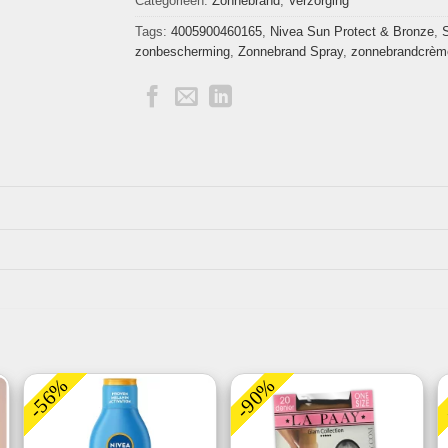
Categorieën:
Zonnebrand
,
Verzorging
Tags:
4005900460165
,
Nivea Sun Protect & Bronze
,
zonbescherming
,
Zonnebrand Spray
,
zonnebrandcrèm
-56%
-90%