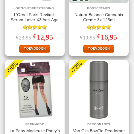
GEZICHTSVERZORGING
BODYCREMES
L’Oreal Paris Revitalift
Natura Balance Cannabis
Serum Laser X3 Anti-Age
Creme 3x 125ml
Gewaardeerd
Gewaardeerd
€
€
Oorspronkelijke
Huidige
Oorspronkelijke
Huidige
12,95
16,95
€
23,95
€
19,95
5.00
uit 5
5.00
uit 5
prijs
prijs
prijs
prijs
was:
is:
was:
is:
€23,95.
€12,95.
€19,95.
€16,95.
TOEVOEGEN
TOEVOEGEN
-90%
-72%
BEENMODE
DEODORANTS
La Paay Modieuze Panty’s
Van Gils BowTie Deodorant