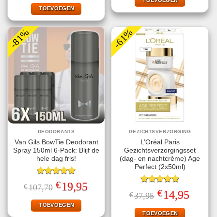
€32,95.
€11,99.
TOEVOEGEN
was:
is:
€29,99.
€9,99.
TOEVOEGEN
-81%
-61%
DEODORANTS
GEZICHTSVERZORGING
Van Gils BowTie Deodorant
L’Oréal Paris
Spray 150ml 6-Pack: Blijf de
Gezichtsverzorgingsset
hele dag fris!
(dag- en nachtcrème) Age
Perfect (2x50ml)
Gewaardeerd
€
Oorspronkelijke
Huidige
19,95
€
107,70
5.00
uit 5
Gewaardeerd
prijs
prijs
€
Oorspronkelijke
Huidige
14,95
€
37,95
5.00
uit 5
was:
is:
prijs
prijs
€107,70.
€19,95.
TOEVOEGEN
was:
is:
€37,95.
€14,95.
TOEVOEGEN