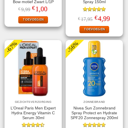
Bow motief Zwart L/1P
Spray 150ml
€
Oorspronkelijke
Huidige
1,00
€
9,99
prijs
prijs
was:
is:
Gewaardeerd
€
Oorspronkelijke
Huidige
4,99
€
17,95
€9,99.
€1,00.
TOEVOEGEN
5.00
uit 5
prijs
prijs
was:
is:
€17,95.
€4,99.
TOEVOEGEN
-67%
-56%
GEZICHTSVERZORGING
ZONNEBRAND
L’Oreal Paris Men Expert
Nivea Sun Zonnebrand
Hydra Energy Vitamin C
Spray Protect en Hydrate
Serum 30ml
SPF20 Zonnespray 200ml