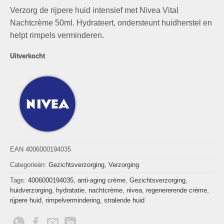
prijs
prijs
Verzorg de rijpere huid intensief met Nivea Vital
was:
is:
€18,99.
€9,99.
Nachtcrème 50ml. Hydrateert, ondersteunt huidherstel en
helpt rimpels verminderen.
Uitverkocht
EAN 4006000194035
Categorieën:
Gezichtsverzorging
,
Verzorging
Tags:
4006000194035
,
anti-aging crème
,
Gezichtsverzorging
,
huidverzorging
,
hydratatie
,
nachtcrème
,
nivea
,
regenererende crème
,
rijpere huid
,
rimpelvermindering
,
stralende huid