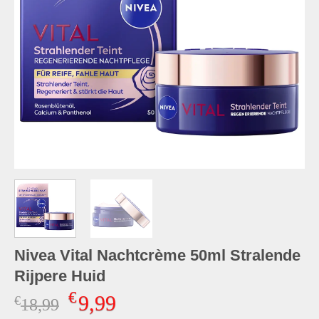
Nivea Vital Nachtcrème 50ml Stralende
Rijpere Huid
€
9,99
€
Oorspronkelijke
Huidige
18,99