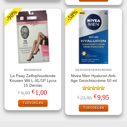
-90%
-58%
BEENMODE
GEZICHTSVERZORGING
La Paay Zelfophoudende
Nivea Men Hyaluron Anti-
Kousen Wit L-XL/1P Lycra
Age Gezichtscrème 50 ml
15 Dernier
€
Oorspronkelijke
Huidige
1,00
€
9,99
Gewaardeerd
prijs
prijs
€
Oorspronkelijke
Huidige
9,95
€
23,95
5.00
uit 5
was:
is:
prijs
prijs
€9,99.
€1,00.
TOEVOEGEN
was:
is:
€23,95.
€9,95.
TOEVOEGEN