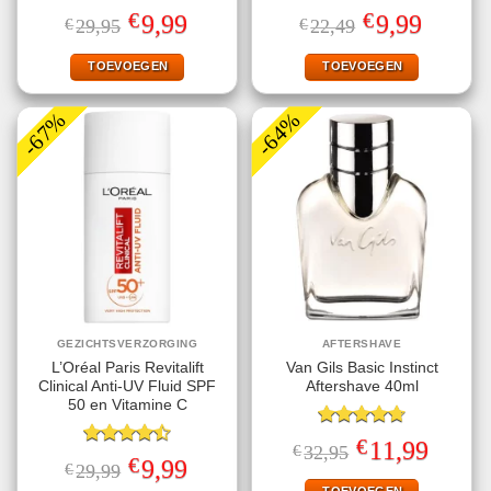
Gewaardeerd
Gewaardeerd
€
€
Oorspronkelijke
Huidige
Oorspronkelijke
Huidige
9,99
9,99
€
29,95
€
22,49
4.50
uit 5
4.67
uit 5
prijs
prijs
prijs
prijs
was:
is:
was:
is:
€29,95.
€9,99.
€22,49.
€9,99.
TOEVOEGEN
TOEVOEGEN
-67%
-64%
GEZICHTSVERZORGING
AFTERSHAVE
L’Oréal Paris Revitalift
Van Gils Basic Instinct
Clinical Anti-UV Fluid SPF
Aftershave 40ml
50 en Vitamine C
Gewaardeerd
€
Oorspronkelijke
Huidige
11,99
€
32,95
4.71
uit 5
Gewaardeerd
prijs
prijs
€
Oorspronkelijke
Huidige
9,99
€
29,99
4.50
uit 5
was:
is:
prijs
prijs