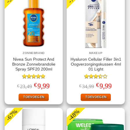
ZONNEBRAND
MAKEUP
Nivea Sun Protect And
Hyaluron Cellular Filler 3in1
Bronze Zonnebrandolie
Oogverzorgingskussen 4ml
Spray SPF20 200ml
01 Light
Gewaardeerd
Gewaardeerd
€
€
Oorspronkelijke
Huidige
Oorspronkelijke
Huidige
9,99
9,99
€
23,49
€
34,99
4.78
uit 5
3.50
uit
prijs
prijs
prijs
prijs
5
was:
is:
was:
is:
€23,49.
€9,99.
€34,99.
€9,99.
TOEVOEGEN
TOEVOEGEN
-67%
-48%