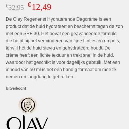
Gewaardeerd
1
€
12,49
€
Oorspronkelijke
Huidige
32,95
5.00
op 5
gebaseerd
prijs
prijs
op
klant
De Olay Regenerist Hydraterende Dagcrème is een
was:
is:
waardering
€32,95.
€12,49.
product dat de huid hydrateert en beschermt tegen de zon
met een SPF 30. Het bevat een geavanceerde formule
die helpt bij het verminderen van fijne lijntjes en rimpels,
terwijl het de huid stevig en gehydrateerd houdt. De
crème heeft een lichte textuur en trekt snel in de huid,
waardoor het geschikt is voor dagelijks gebruik. Met een
inhoud van 50 ml is het een handig formaat om mee te
nemen en langdurig te gebruiken.
Uitverkocht