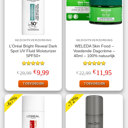
GEZICHTSVERZORGING
GEZICHTSVERZORGING
L’Oréal Bright Reveal Dark
WELEDA Skin Food –
Spot UV Fluid Moisturizer
Voedende Dagcrème –
SPF50+
40ml – 100% natuurlijk
Gewaardeerd
Gewaardeerd
€
€
Oorspronkelijke
Huidige
Oorspronkelijke
Huidige
9,99
11,95
€
29,99
€
22,99
5.00
uit 5
5.00
uit 5
prijs
prijs
prijs
prijs
was:
is:
was:
is:
€29,99.
€9,99.
€22,99.
€11,95.
TOEVOEGEN
TOEVOEGEN
-67%
-72%