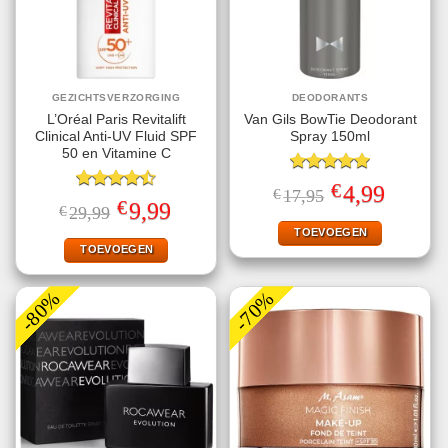
GEZICHTSVERZORGING
DEODORANTS
L’Oréal Paris Revitalift
Van Gils BowTie Deodorant
Clinical Anti-UV Fluid SPF
Spray 150ml
50 en Vitamine C
Gewaardeerd
€
Oorspronkelijke
Huidige
4,99
€
17,95
5.00
uit 5
Gewaardeerd
prijs
prijs
€
Oorspronkelijke
Huidige
9,99
€
29,99
4.50
uit 5
was:
is:
prijs
prijs
€17,95.
€4,99.
TOEVOEGEN
was:
is:
€29,99.
€9,99.
TOEVOEGEN
-80%
-70%