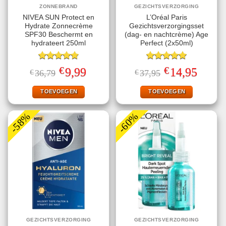
ZONNEBRAND
GEZICHTSVERZORGING
NIVEA SUN Protect en
L’Oréal Paris
Hydrate Zonnecrème
Gezichtsverzorgingsset
SPF30 Beschermt en
(dag- en nachtcrème) Age
hydrateert 250ml
Perfect (2x50ml)
Gewaardeerd
Gewaardeerd
€
€
Oorspronkelijke
Huidige
Oorspronkelijke
Huidige
9,99
14,95
€
36,79
€
37,95
4.78
uit 5
5.00
uit 5
prijs
prijs
prijs
prijs
was:
is:
was:
is:
€36,79.
€9,99.
€37,95.
€14,95.
TOEVOEGEN
TOEVOEGEN
-58%
-60%
GEZICHTSVERZORGING
GEZICHTSVERZORGING