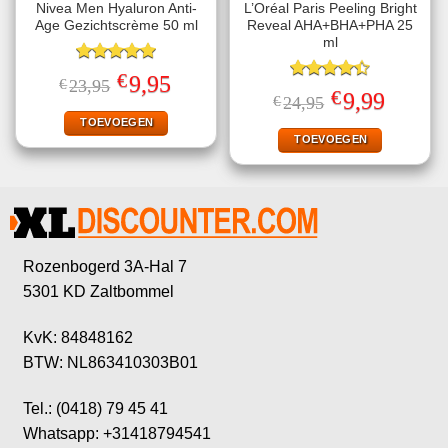
Nivea Men Hyaluron Anti-
L’Oréal Paris Peeling Bright
Age Gezichtscrème 50 ml
Reveal AHA+BHA+PHA 25
ml
Gewaardeerd
€
Oorspronkelijke
Huidige
9,95
€
23,95
5.00
uit 5
Gewaardeerd
prijs
prijs
€
Oorspronkelijke
Huidige
9,99
€
24,95
4.40
uit 5
was:
is:
prijs
prijs
€23,95.
€9,95.
TOEVOEGEN
was:
is:
€24,95.
€9,99.
TOEVOEGEN
Rozenbogerd 3A-Hal 7
5301 KD Zaltbommel
KvK: 84848162
BTW: NL863410303B01
Tel.: (0418) 79 45 41
Whatsapp: +31418794541