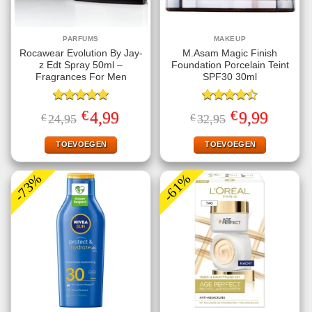
PARFUMS
MAKEUP
Rocawear Evolution By Jay-
M.Asam Magic Finish
z Edt Spray 50ml –
Foundation Porcelain Teint
Fragrances For Men
SPF30 30ml
Gewaardeerd
Gewaardeerd
€
€
Oorspronkelijke
Huidige
Oorspronkelijke
Huidige
4,99
9,99
€
24,95
€
32,95
5.00
uit 5
4.50
uit 5
prijs
prijs
prijs
prijs
was:
is:
was:
is:
€24,95.
€4,99.
€32,95.
€9,99.
TOEVOEGEN
TOEVOEGEN
-73%
-61%