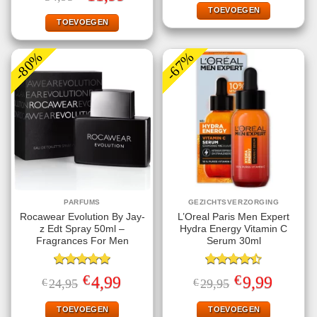
was:
is:
prijs
prijs
€19,95.
€13,95.
TOEVOEGEN
was:
is:
€34,95.
€11,99.
TOEVOEGEN
-80%
-67%
PARFUMS
GEZICHTSVERZORGING
Rocawear Evolution By Jay-
L’Oreal Paris Men Expert
z Edt Spray 50ml –
Hydra Energy Vitamin C
Fragrances For Men
Serum 30ml
Gewaardeerd
Gewaardeerd
€
€
Oorspronkelijke
Huidige
Oorspronkelijke
Huidige
4,99
9,99
€
24,95
€
29,95
5.00
uit 5
4.50
uit 5
prijs
prijs
prijs
prijs
was:
is:
was:
is:
€24,95.
€4,99.
€29,95.
€9,99.
TOEVOEGEN
TOEVOEGEN