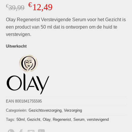
Gewaardeerd
2
€
12,49
€
Oorspronkelijke
Huidige
39,99
4.50
op 5
gebaseerd
prijs
prijs
op
klant
Olay Regenerist Verstevigende Serum voor het Gezicht is
was:
is:
waarderingen
€39,99.
€12,49.
een product van 50 ml dat is ontworpen om de huid te
verstevigen.
Uitverkocht
EAN 8001841755595
Categorieën:
Gezichtsverzorging
,
Verzorging
Tags:
50ml
,
Gezicht
,
Olay
,
Regenerist
,
Serum
,
verstevigend