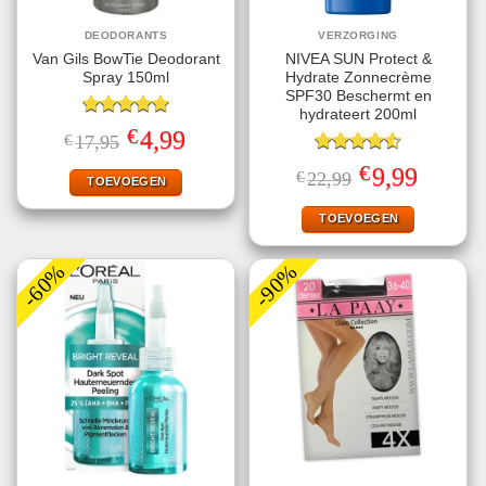
DEODORANTS
VERZORGING
Van Gils BowTie Deodorant
NIVEA SUN Protect &
Spray 150ml
Hydrate Zonnecrème
SPF30 Beschermt en
hydrateert 200ml
Gewaardeerd
€
Oorspronkelijke
Huidige
4,99
€
17,95
5.00
uit 5
prijs
prijs
was:
is:
Gewaardeerd
€
Oorspronkelijke
Huidige
9,99
€
22,99
€17,95.
€4,99.
TOEVOEGEN
4.56
uit 5
prijs
prijs
was:
is:
€22,99.
€9,99.
TOEVOEGEN
-60%
-90%