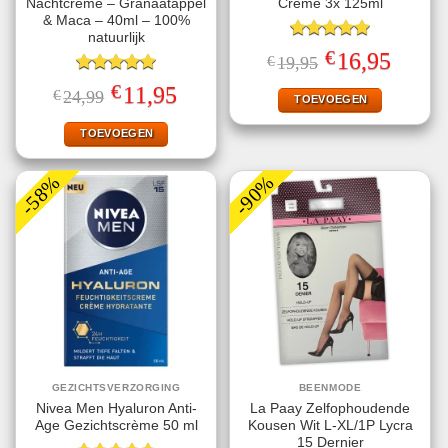
Nachtcrème – Granaatappel
Creme 3x 125ml
& Maca – 40ml – 100%
natuurlijk
Gewaardeerd
€
Oorspronkelijke
Huidige
16,95
€
19,95
5.00
uit 5
prijs
prijs
Gewaardeerd
was:
is:
€
Oorspronkelijke
Huidige
11,95
€
24,99
€19,95.
€16,95.
TOEVOEGEN
5.00
uit 5
prijs
prijs
was:
is:
€24,99.
€11,95.
TOEVOEGEN
-58%
-90%
GEZICHTSVERZORGING
BEENMODE
Nivea Men Hyaluron Anti-
La Paay Zelfophoudende
Age Gezichtscrème 50 ml
Kousen Wit L-XL/1P Lycra
15 Dernier