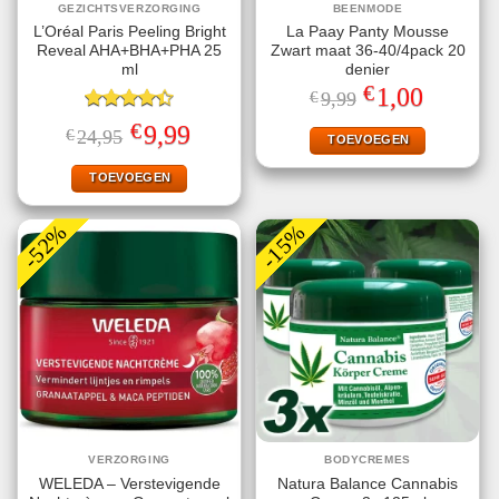
GEZICHTSVERZORGING
BEENMODE
L’Oréal Paris Peeling Bright
La Paay Panty Mousse
Reveal AHA+BHA+PHA 25
Zwart maat 36-40/4pack 20
ml
denier
€
Oorspronkelijke
Huidige
1,00
€
9,99
prijs
prijs
Gewaardeerd
was:
is:
€
Oorspronkelijke
Huidige
9,99
€
24,95
€9,99.
€1,00.
TOEVOEGEN
4.40
uit 5
prijs
prijs
was:
is:
€24,95.
€9,99.
TOEVOEGEN
-52%
-15%
VERZORGING
BODYCREMES
WELEDA – Verstevigende
Natura Balance Cannabis