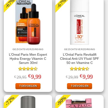
-67%
-67%
GEZICHTSVERZORGING
GEZICHTSVERZORGING
L’Oreal Paris Men Expert
L’Oréal Paris Revitalift
Hydra Energy Vitamin C
Clinical Anti-UV Fluid SPF
Serum 30ml
50 en Vitamine C
Gewaardeerd
Gewaardeerd
€
€
Oorspronkelijke
Huidige
Oorspronkelijke
Huidige
9,99
9,99
€
29,95
€
29,99
4.50
uit 5
4.50
uit 5
prijs
prijs
prijs
prijs
was:
is:
was:
is:
€29,95.
€9,99.
€29,99.
€9,99.
TOEVOEGEN
TOEVOEGEN
-72%
-90%