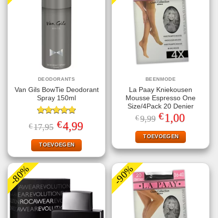
DEODORANTS
BEENMODE
Van Gils BowTie Deodorant
La Paay Kniekousen
Spray 150ml
Mousse Espresso One
Size/4Pack 20 Denier
€
Oorspronkelijke
Huidige
1,00
€
9,99
Gewaardeerd
prijs
prijs
€
Oorspronkelijke
Huidige
4,99
€
17,95
5.00
uit 5
was:
is:
prijs
prijs
€9,99.
€1,00.
TOEVOEGEN
was:
is:
€17,95.
€4,99.
TOEVOEGEN
-80%
-90%