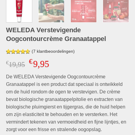
WELEDA Verstevigende
Oogcontourcrème Granaatappel
(
7
klantbeoordelingen)
Gewaardeerd
7
€
9,95
€
Oorspronkelijke
Huidige
19,95
4.57
op 5
gebaseerd
prijs
prijs
op
klant
De WELEDA Verstevigende Oogcontourcrème
was:
is:
waarderingen
€19,95.
€9,95.
Granaatappel is een product dat speciaal is ontwikkeld
om de huid rondom de ogen te verstevigen. De crème
bevat biologische granaatappelpitolie en extracten van
biologische pluimgierst en tijgergras, die de huid helpen
om zijn elasticiteit te behouden en te versterken. Het
vermindert tekenen van vermoeidheid en fijne lijntjes, en
zorgt voor een frisse en stralende oogopslag.