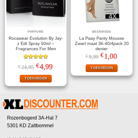
PARFUMS
BEENMODE
Rocawear Evolution By Jay-
La Paay Panty Mousse
z Edt Spray 50ml –
Zwart maat 36-40/4pack 20
Fragrances For Men
denier
€
Oorspronkelijke
Huidige
1,00
€
9,99
prijs
prijs
Gewaardeerd
was:
is:
€
Oorspronkelijke
Huidige
4,99
€
24,95
€9,99.
€1,00.
TOEVOEGEN
5.00
uit 5
prijs
prijs
was:
is:
€24,95.
€4,99.
TOEVOEGEN
Rozenbogerd 3A-Hal 7
5301 KD Zaltbommel