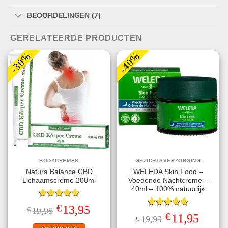
BEOORDELINGEN (7)
GERELATEERDE PRODUCTEN
-30%
-40%
BODYCREMES
GEZICHTSVERZORGING
Natura Balance CBD
WELEDA Skin Food –
Lichaamscrème 200ml
Voedende Nachtcrème –
40ml – 100% natuurlijk
Gewaardeerd
€
Oorspronkelijke
Huidige
13,95
€
19,95
4.67
uit 5
Gewaardeerd
prijs
prijs
€
Oorspronkelijke
Huidige
11,95
€
19,99
5.00
uit 5
was:
is:
prijs
prijs