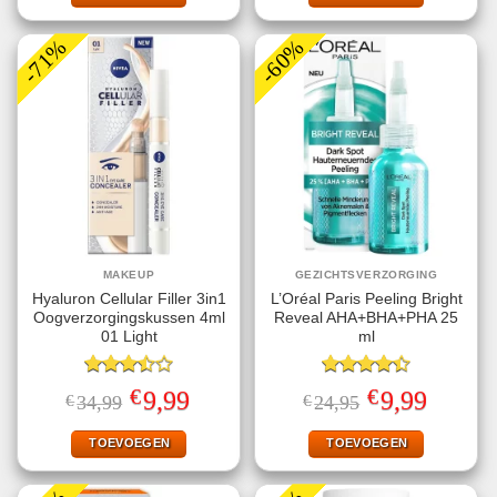
-71%
-60%
MAKEUP
GEZICHTSVERZORGING
Hyaluron Cellular Filler 3in1
L’Oréal Paris Peeling Bright
Oogverzorgingskussen 4ml
Reveal AHA+BHA+PHA 25
01 Light
ml
Gewaardeerd
Gewaardeerd
€
€
Oorspronkelijke
Huidige
Oorspronkelijke
Huidige
9,99
9,99
€
34,99
€
24,95
3.50
uit
4.40
uit 5
prijs
prijs
prijs
prijs
5
was:
is:
was:
is:
€34,99.
€9,99.
€24,95.
€9,99.
TOEVOEGEN
TOEVOEGEN