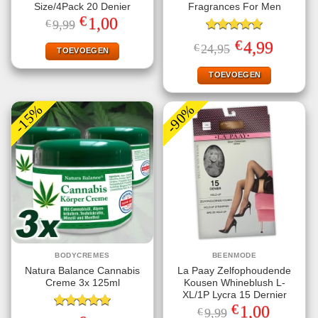
Size/4Pack 20 Denier
Fragrances For Men
€
Oorspronkelijke
Huidige
1,00
€
9,99
prijs
prijs
was:
is:
Gewaardeerd
€
Oorspronkelijke
Huidige
4,99
€
24,95
€9,99.
€1,00.
TOEVOEGEN
5.00
uit 5
prijs
prijs
was:
is:
€24,95.
€4,99.
TOEVOEGEN
-15%
-90%
BODYCREMES
BEENMODE
Natura Balance Cannabis
La Paay Zelfophoudende
Creme 3x 125ml
Kousen Whineblush L-
XL/1P Lycra 15 Dernier
€
Oorspronkelijke
Huidige
1,00
€
9,99
Gewaardeerd
prijs
prijs