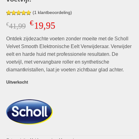
(
1
klantbeoordeling)
Gewaardeerd
1
€
19,95
€
Oorspronkelijke
Huidige
41,99
5.00
op 5
gebaseerd
prijs
prijs
op
klant
Ontdek zijdezachte voeten zonder moeite met de Scholl
was:
is:
waardering
€41,99.
€19,95.
Velvet Smooth Elektronische Eelt Verwijderaar. Verwijder
eelt en harde huid met professionele resultaten. De
voetvijl, met vervangbare roller en synthetische
diamantkristallen, laat je voeten zichtbaar glad achter.
Uitverkocht