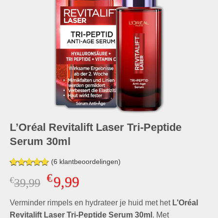
L’Oréal Revitalift Laser Tri-Peptide
Serum 30ml
(
6
klantbeoordelingen)
Gewaardeerd
6
€
9,99
€
Oorspronkelijke
Huidige
39,99
5.00
op 5
gebaseerd
prijs
prijs
op
klant
Verminder rimpels en hydrateer je huid met het
was:
is:
L’Oréal
waarderingen
€39,99.
€9,99.
Revitalift Laser Tri-Peptide Serum 30ml
. Met