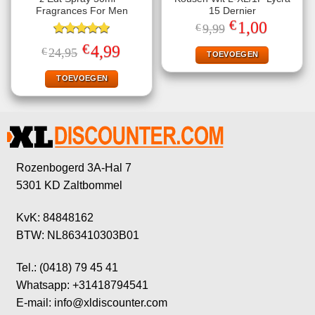
Fragrances For Men
15 Dernier
€
Oorspronkelijke
Huidige
1,00
€
9,99
prijs
prijs
Gewaardeerd
was:
is:
€
Oorspronkelijke
Huidige
4,99
€
24,95
€9,99.
€1,00.
TOEVOEGEN
5.00
uit 5
prijs
prijs
was:
is:
€24,95.
€4,99.
TOEVOEGEN
Rozenbogerd 3A-Hal 7
5301 KD Zaltbommel
KvK: 84848162
BTW: NL863410303B01
Tel.: (0418) 79 45 41
Whatsapp: +31418794541
E-mail: info@xldiscounter.com