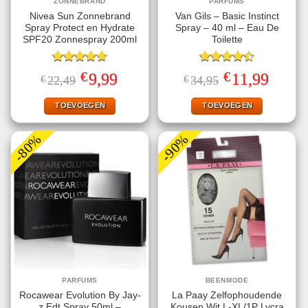
ZONNEBRAND
PARFUMS
Nivea Sun Zonnebrand
Van Gils – Basic Instinct
Spray Protect en Hydrate
Spray – 40 ml – Eau De
SPF20 Zonnespray 200ml
Toilette
Gewaardeerd
Gewaardeerd
€
€
Oorspronkelijke
Huidige
Oorspronkelijke
Huidige
9,99
11,99
€
22,49
€
34,95
4.67
uit 5
4.50
uit 5
prijs
prijs
prijs
prijs
was:
is:
was:
is:
€22,49.
€9,99.
€34,95.
€11,99.
TOEVOEGEN
TOEVOEGEN
-80%
-90%
PARFUMS
BEENMODE
Rocawear Evolution By Jay-
La Paay Zelfophoudende
z Edt Spray 50ml –
Kousen Wit L-XL/1P Lycra