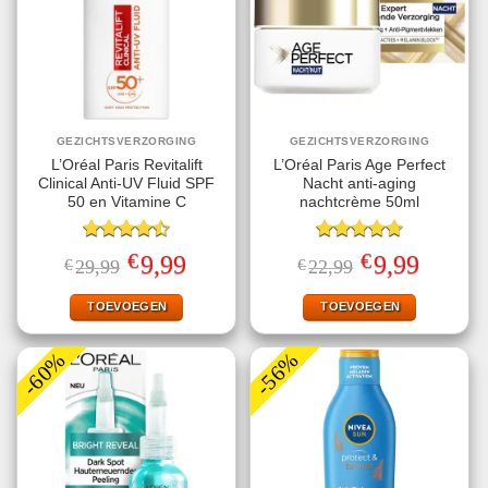
GEZICHTSVERZORGING
GEZICHTSVERZORGING
L’Oréal Paris Revitalift
L’Oréal Paris Age Perfect
Clinical Anti-UV Fluid SPF
Nacht anti-aging
50 en Vitamine C
nachtcrème 50ml
Gewaardeerd
Gewaardeerd
€
€
Oorspronkelijke
Huidige
Oorspronkelijke
Huidige
9,99
9,99
€
29,99
€
22,99
4.50
uit 5
4.75
uit 5
prijs
prijs
prijs
prijs
was:
is:
was:
is:
€29,99.
€9,99.
€22,99.
€9,99.
TOEVOEGEN
TOEVOEGEN
-60%
-56%