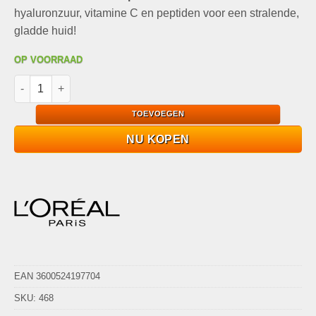
hyaluronzuur, vitamine C en peptiden voor een stralende,
gladde huid!
OP VOORRAAD
L'Oréal Revitalift Laser Tri-Peptide Serum 30ml aantal
TOEVOEGEN
NU KOPEN
EAN 3600524197704
SKU:
468