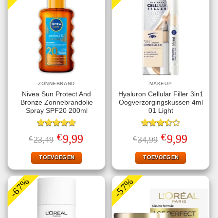
ZONNEBRAND
MAKEUP
Nivea Sun Protect And
Hyaluron Cellular Filler 3in1
Bronze Zonnebrandolie
Oogverzorgingskussen 4ml
Spray SPF20 200ml
01 Light
Gewaardeerd
Gewaardeerd
€
€
Oorspronkelijke
Huidige
Oorspronkelijke
Huidige
9,99
9,99
€
23,49
€
34,99
4.78
uit 5
3.50
uit
prijs
prijs
prijs
prijs
5
was:
is:
was:
is:
€23,49.
€9,99.
€34,99.
€9,99.
TOEVOEGEN
TOEVOEGEN
-67%
-57%