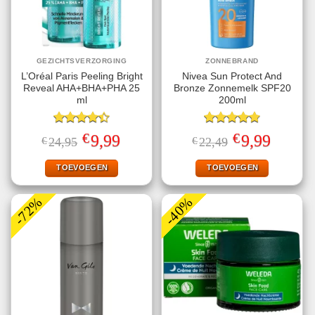
GEZICHTSVERZORGING
ZONNEBRAND
L’Oréal Paris Peeling Bright
Nivea Sun Protect And
Reveal AHA+BHA+PHA 25
Bronze Zonnemelk SPF20
ml
200ml
Gewaardeerd
Gewaardeerd
€
€
Oorspronkelijke
Huidige
Oorspronkelijke
Huidige
9,99
9,99
€
24,95
€
22,49
4.40
uit 5
4.78
uit 5
prijs
prijs
prijs
prijs
was:
is:
was:
is:
€24,95.
€9,99.
€22,49.
€9,99.
TOEVOEGEN
TOEVOEGEN
-72%
-40%