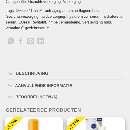
Categorieën:
Gezichtsverzorging
,
Verzorging
Tags:
3600524197704
,
anti-aging serum
,
collageen boost
,
Gezichtsverzorging
,
huidverzorging
,
hyaluronzuur serum
,
hydraterend
serum
,
L’Oréal Revitalift
,
rimpelvermindering
,
versteviging huid
,
vitamine C gezichtsserum
BESCHRIJVING
AANVULLENDE INFORMATIE
BEOORDELINGEN (6)
GERELATEERDE PRODUCTEN
-57%
-71%