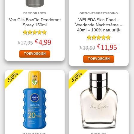
DEODORANTS
GEZICHTSVERZORGING
Van Gils BowTie Deodorant
WELEDA Skin Food –
Spray 150ml
Voedende Nachtcrème –
40ml – 100% natuurlijk
Gewaardeerd
€
Oorspronkelijke
Huidige
4,99
€
17,95
5.00
uit 5
Gewaardeerd
prijs
prijs
€
Oorspronkelijke
Huidige
11,95
€
19,99
5.00
uit 5
was:
is:
prijs
prijs
€17,95.
€4,99.
TOEVOEGEN
was:
is:
€19,99.
€11,95.
TOEVOEGEN
-56%
-66%