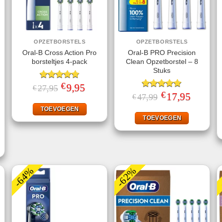
OPZETBORSTELS
OPZETBORSTELS
Oral-B Cross Action Pro
Oral-B PRO Precision
borsteltjes 4-pack
Clean Opzetborstel – 8
Stuks
€
Gewaardeerd
Oorspronkelijke
9,95
Huidige
27,95
€
prijs
prijs
4.75
uit 5
€
Gewaardeerd
Oorspronkelijke
17,95
Huidige
47,99
€
was:
is:
prijs
prijs
5.00
uit 5
€27,95.
€9,95.
was:
is:
TOEVOEGEN
€47,99.
€17,95.
TOEVOEGEN
ke
ige
95.
-64%
-62%