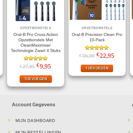
OPZETBORSTELS
OPZETBORSTELS
Oral-B Pro Cross Action
Oral-B Precision Clean Pro
Opzetborstels Met
10-Pack
CleanMaximiser
Technologie Zwart 4 Stuks
€
jke
ige
Gewaardeerd
Oorspronkelijke
22,95
Huidige
59,99
€
prijs
prijs
5.00
uit 5
was:
is:
€
Gewaardeerd
Oorspronkelijke
9,95
Huidige
27,95
€
.
€59,99.
€22,95.
TOEVOEGEN
prijs
prijs
4.75
uit 5
was:
is:
€27,95.
€9,95.
TOEVOEGEN
Account Gegevens
MIJN DASHBOARD
MIJN BESTELLINGEN