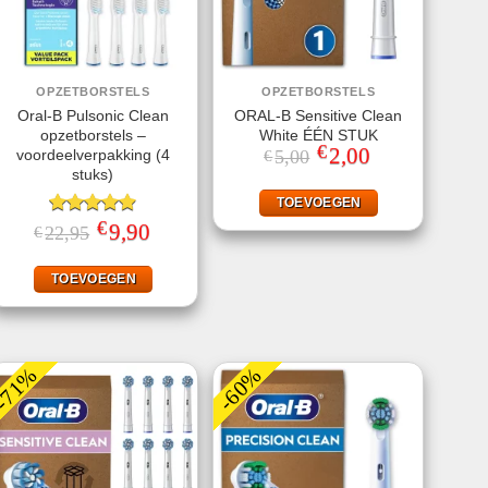
OPZETBORSTELS
OPZETBORSTELS
Oral-B Pulsonic Clean
ORAL-B Sensitive Clean
opzetborstels –
White ÉÉN STUK
€
Oorspronkelijke
2,00
Huidige
voordeelverpakking (4
5,00
€
prijs
prijs
stuks)
was:
is:
€5,00.
€2,00.
TOEVOEGEN
€
Gewaardeerd
Oorspronkelijke
9,90
Huidige
22,95
€
prijs
prijs
4.87
uit 5
was:
is:
€22,95.
€9,90.
TOEVOEGEN
-71%
-60%