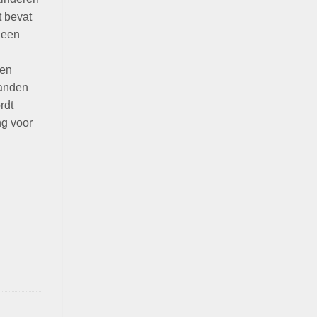
 bevat
 een
 en
tanden
rdt
ng voor