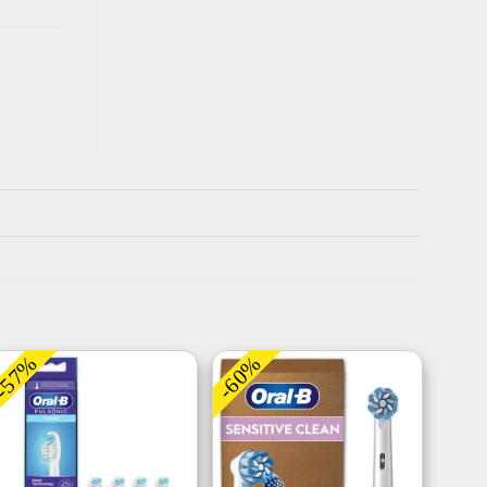
-57%
-60%