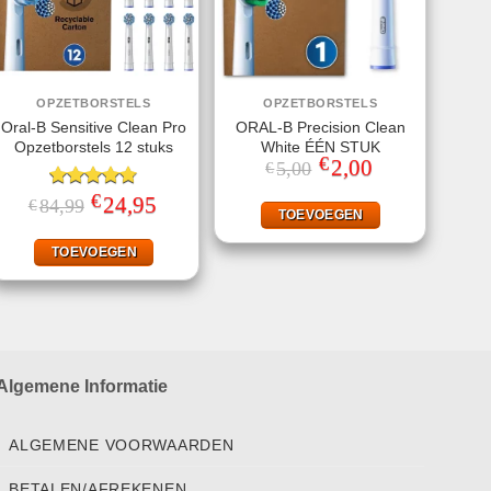
OPZETBORSTELS
OPZETBORSTELS
Oral-B Sensitive Clean Pro
ORAL-B Precision Clean
Opzetborstels 12 stuks
White ÉÉN STUK
€
Oorspronkelijke
2,00
Huidige
5,00
€
prijs
prijs
was:
is:
€
Gewaardeerd
Oorspronkelijke
24,95
Huidige
84,99
€
€5,00.
€2,00.
TOEVOEGEN
prijs
prijs
4.78
uit 5
was:
is:
€84,99.
€24,95.
TOEVOEGEN
Algemene Informatie
ALGEMENE VOORWAARDEN
BETALEN/AFREKENEN