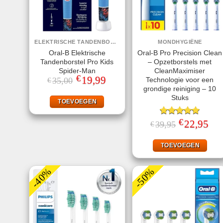
ELEKTRISCHE TANDENBORSTELS
MONDHYGIËNE
Oral-B Elektrische
Oral-B Pro Precision Clean
Tandenborstel Pro Kids
– Opzetborstels met
Spider-Man
CleanMaximiser
€
Oorspronkelijke
19,99
Huidige
Technologie voor een
35,00
€
prijs
prijs
grondige reiniging – 10
was:
is:
Stuks
€35,00.
€19,99.
TOEVOEGEN
€
Gewaardeerd
Oorspronkelij
22,95
Huid
39,95
€
prijs
prijs
5.00
uit 5
was:
is:
€39,95.
€22,
TOEVOEGEN
-40%
-50%