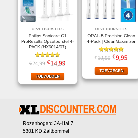
OPZETBORSTELS
OPZETBORSTELS
Philips Sonicare C1
ORAL-B Precision Clean
ProResults Opzetborstel 4-
4-Pack | CleanMaximizer
PACK (HX6014/07)
€
Gewaardeerd
Oorspronkeli
9,95
Huid
19,95
€
prijs
prijs
€
5.00
uit 5
Gewaardeerd
Oorspronkelijke
14,99
Huidige
24,99
€
was:
is:
prijs
prijs
4.75
uit 5
€19,95.
€9,95
was:
is:
TOEVOEGEN
€24,99.
€14,99.
TOEVOEGEN
Rozenbogerd 3A-Hal 7
5301 KD Zaltbommel