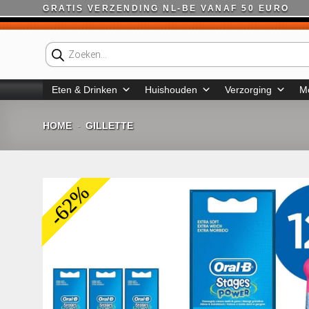
Ga
GRATIS VERZENDING NL-BE VANAF 50 EURO
naar
inhoud
Producten
zoeken
Eten & Drinken
Huishouden
Verzorging
M
HOME
GILLETTE
-
-62%