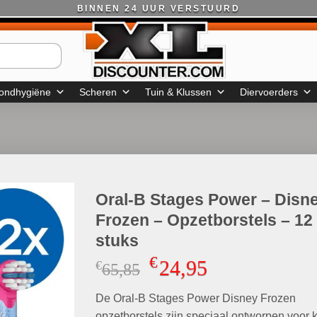
BINNEN 24 UUR VERSTUURD
ondhygiëne
Scheren
Tuin & Klussen
Diervoerders
Oral-B Stages Power – Disn
Frozen – Opzetborstels – 12
stuks
€
24,95
€
Oorspronkelijke
Huidige
65,85
prijs
prijs
De Oral-B Stages Power Disney Frozen
was:
is:
opzetborstels zijn speciaal ontworpen voor 