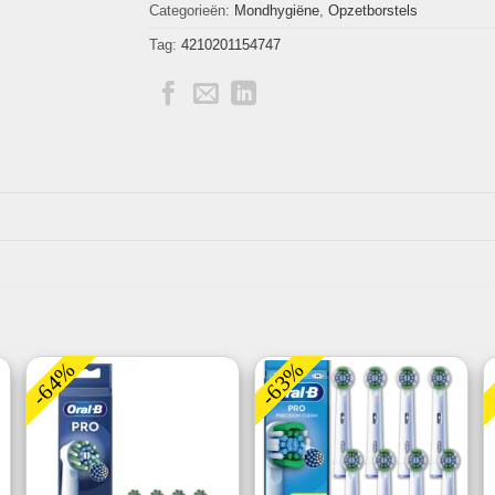
Categorieën:
Mondhygiëne
,
Opzetborstels
Tag:
4210201154747
-64%
-63%