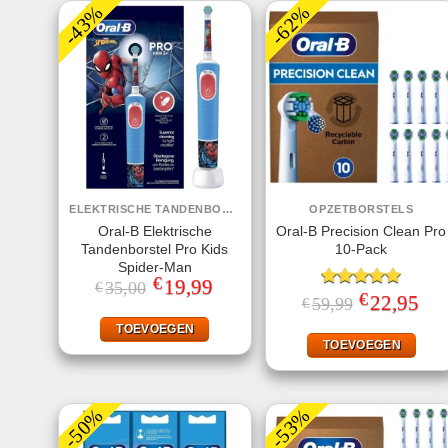
-43%
-62%
ELEKTRISCHE TANDENBORSTELS
OPZETBORSTELS
Oral-B Elektrische
Oral-B Precision Clean Pro
Tandenborstel Pro Kids
10-Pack
Spider-Man
€
Oorspronkelijke
19,99
Huidige
35,00
€
€
prijs
prijs
Gewaardeerd
Oorspronkelij
22,95
Huid
59,99
€
was:
is:
prijs
prijs
5.00
uit 5
€35,00.
€19,99.
was:
is:
TOEVOEGEN
€59,99.
€22,
TOEVOEGEN
-50%
-53%