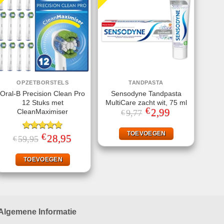
OPZETBORSTELS
TANDPASTA
Oral-B Precision Clean Pro
Sensodyne Tandpasta
12 Stuks met
MultiCare zacht wit, 75 ml
€
Oorspronkelijke
2,99
Huidige
CleanMaximiser
9,77
€
prijs
prijs
was:
is:
€9,77.
€2,99.
TOEVOEGEN
€
Gewaardeerd
Oorspronkelijke
28,95
Huidige
59,95
€
prijs
prijs
4.75
uit 5
was:
is:
€59,95.
€28,95.
TOEVOEGEN
Algemene Informatie