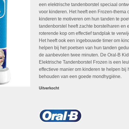
€34,95.
€19,95.
een elektrische tandenborstel speciaal ont
voor kinderen. Het heeft een Frozen-thema
kinderen te motiveren om hun tanden te poe
tandenborstel heeft zachte borstelharen en 
roterende kop om effectief tandplak te verwi
Het heeft ook een ingebouwde timer om kind
helpen bij het poetsen van hun tanden ged
de aanbevolen twee minuten. De Oral-B Kid
Elektrische Tandenborstel Frozen is een le
effectieve manier om kinderen te helpen bij 
behouden van een goede mondhygiëne.
Uitverkocht