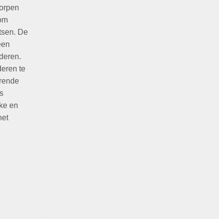
worpen
 om
tsen. De
een
jderen.
eren te
urende
s
uke en
het