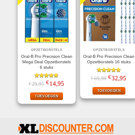
OPZETBORSTELS
OPZETBORSTELS
Oral-B Pro Precision Clean
Oral-B Pro Precision Clean
Mega Deal Opzetborstels
Opzetborstels 16 stuks
6 stuks
€
Gewaardeerd
Oorspronkelij
32,95
Huid
69,99
€
prijs
prijs
€
4.78
uit 5
Gewaardeerd
Oorspronkelijke
14,95
Huidige
29,95
€
was:
is:
prijs
prijs
4.80
uit 5
€69,99.
€32,
was:
is:
TOEVOEGEN
€29,95.
€14,95.
TOEVOEGEN