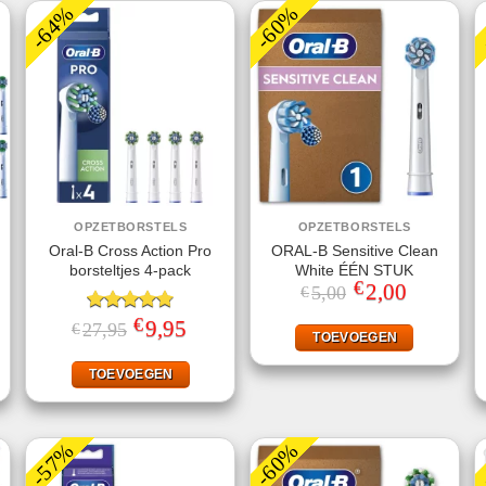
-64%
-60%
OPZETBORSTELS
OPZETBORSTELS
Oral-B Cross Action Pro
ORAL-B Sensitive Clean
borsteltjes 4-pack
White ÉÉN STUK
€
Oorspronkelijke
2,00
Huidige
5,00
€
prijs
prijs
was:
is:
€
ke
ige
Gewaardeerd
Oorspronkelijke
9,95
Huidige
27,95
€
€5,00.
€2,00.
TOEVOEGEN
prijs
prijs
4.75
uit 5
was:
is:
95.
€27,95.
€9,95.
TOEVOEGEN
-57%
-60%