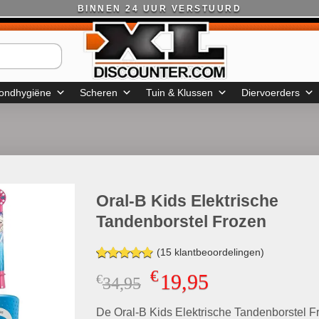
BINNEN 24 UUR VERSTUURD
ondhygiëne
Scheren
Tuin & Klussen
Diervoerders
Oral-B Kids Elektrische
Tandenborstel Frozen
(
15
klantbeoordelingen)
Gewaardeerd
15
€
19,95
€
Oorspronkelijke
Huidige
34,95
4.87
op 5
gebaseerd
prijs
prijs
op
klant
De Oral-B Kids Elektrische Tandenborstel F
was:
is:
waarderingen