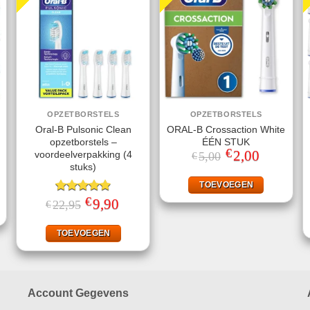
OPZETBORSTELS
OPZETBORSTELS
Oral-B Pulsonic Clean
ORAL-B Crossaction White
opzetborstels –
ÉÉN STUK
€
Oorspronkelijke
2,00
Huidige
voordeelverpakking (4
5,00
€
prijs
prijs
stuks)
was:
is:
ke
ige
€5,00.
€2,00.
TOEVOEGEN
€
Gewaardeerd
Oorspronkelijke
9,90
Huidige
22,95
€
95.
prijs
prijs
4.87
uit 5
was:
is:
€22,95.
€9,90.
TOEVOEGEN
Account Gegevens