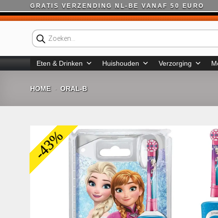
Ga
GRATIS VERZENDING NL-BE VANAF 50 EURO
naar
inhoud
Producten
zoeken
Eten & Drinken
Huishouden
Verzorging
M
HOME
ORAL-B
-
-43%