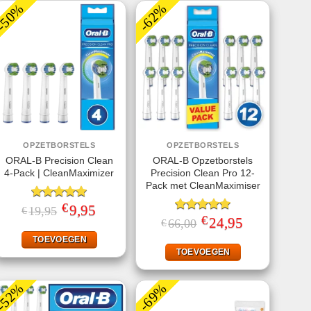
-50%
-62%
OPZETBORSTELS
OPZETBORSTELS
ORAL-B Precision Clean
ORAL-B Opzetborstels
4-Pack | CleanMaximizer
Precision Clean Pro 12-
Pack met CleanMaximiser
€
Gewaardeerd
Oorspronkelijke
9,95
Huidige
19,95
€
prijs
prijs
5.00
uit 5
€
Gewaardeerd
Oorspronkelijke
24,95
Huidige
66,00
€
was:
is:
prijs
prijs
5.00
uit 5
€19,95.
€9,95.
was:
is:
TOEVOEGEN
€66,00.
€24,95.
TOEVOEGEN
-52%
-69%