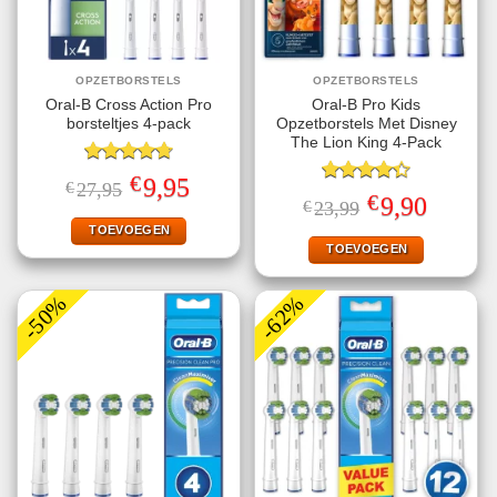
OPZETBORSTELS
OPZETBORSTELS
Oral-B Cross Action Pro
Oral-B Pro Kids
borsteltjes 4-pack
Opzetborstels Met Disney
The Lion King 4-Pack
Gewaardeerd
€
Oorspronkelijke
Huidige
9,95
€
27,95
4.75
uit 5
Gewaardeerd
prijs
prijs
€
Oorspronkelijke
Huidige
9,90
€
23,99
4.33
uit 5
was:
is:
prijs
prijs
€27,95.
€9,95.
TOEVOEGEN
was:
is:
€23,99.
€9,90.
TOEVOEGEN
-50%
-62%