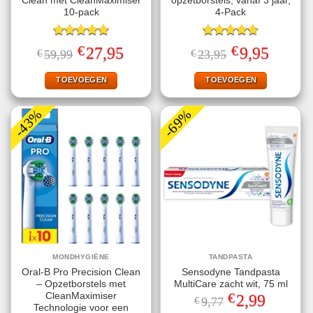
Clean met CleanMaximiser
opzetborstels, vanaf 3 jaar,
10-pack
4-Pack
Gewaardeerd
Gewaardeerd
€
€
Oorspronkelijke
Huidige
Oorspronkelijke
Huidige
27,95
9,95
€
59,99
€
23,95
5.00
uit 5
4.67
uit 5
prijs
prijs
prijs
prijs
was:
is:
was:
is:
€59,99.
€27,95.
€23,95.
€9,95.
TOEVOEGEN
TOEVOEGEN
-43%
-69%
MONDHYGIËNE
TANDPASTA
Oral-B Pro Precision Clean
Sensodyne Tandpasta
– Opzetborstels met
MultiCare zacht wit, 75 ml
€
CleanMaximiser
Oorspronkelijke
Huidige
2,99
€
9,77
prijs
prijs
Technologie voor een