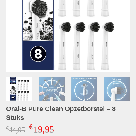
Oral-B Pure Clean Opzetborstel – 8
Stuks
€
19,95
€
Oorspronkelijke
Huidige
44,95