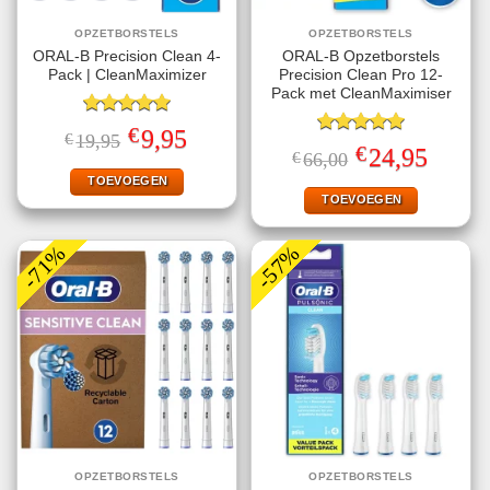
OPZETBORSTELS
OPZETBORSTELS
ORAL-B Precision Clean 4-
ORAL-B Opzetborstels
Pack | CleanMaximizer
Precision Clean Pro 12-
Pack met CleanMaximiser
Gewaardeerd
€
Oorspronkelijke
Huidige
9,95
€
19,95
5.00
uit 5
Gewaardeerd
prijs
prijs
€
Oorspronkelijke
Huidige
24,95
€
66,00
5.00
uit 5
was:
is:
prijs
prijs
€19,95.
€9,95.
TOEVOEGEN
was:
is:
€66,00.
€24,95.
TOEVOEGEN
-71%
-57%
OPZETBORSTELS
OPZETBORSTELS