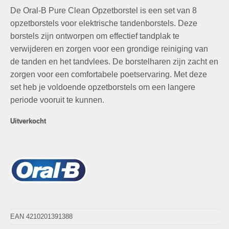
prijs
prijs
De Oral-B Pure Clean Opzetborstel is een set van 8
was:
is:
€44,95.
€19,95.
opzetborstels voor elektrische tandenborstels. Deze
borstels zijn ontworpen om effectief tandplak te
verwijderen en zorgen voor een grondige reiniging van
de tanden en het tandvlees. De borstelharen zijn zacht en
zorgen voor een comfortabele poetservaring. Met deze
set heb je voldoende opzetborstels om een langere
periode vooruit te kunnen.
Uitverkocht
EAN 4210201391388