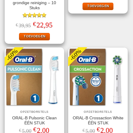
was:
is:
grondige reiniging – 10
€9,77.
€2,99.
TOEVOEGEN
Stuks
Gewaardeerd
€
Oorspronkelijke
Huidige
22,95
€
39,95
5.00
uit 5
prijs
prijs
was:
is:
€39,95.
€22,95.
TOEVOEGEN
-60%
-60%
OPZETBORSTELS
OPZETBORSTELS
ORAL-B Pulsonic Clean
ORAL-B Crossaction White
ÉÉN STUK
ÉÉN STUK
€
€
Oorspronkelijke
Huidige
Oorspronkelijke
Huidige
2,00
2,00
€
5,00
€
5,00
prijs
prijs
prijs
prijs