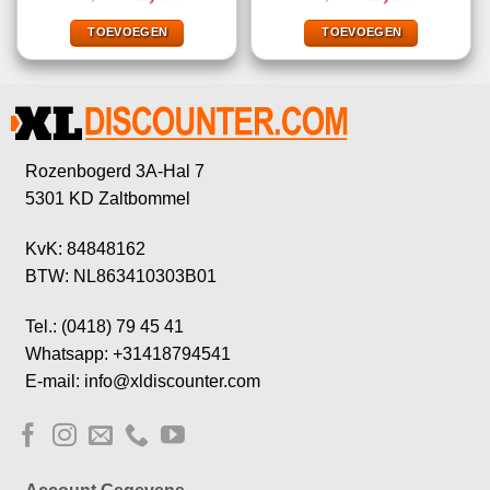
was:
is:
was:
is:
€5,00.
€2,00.
€5,00.
€2,00.
TOEVOEGEN
TOEVOEGEN
Rozenbogerd 3A-Hal 7
5301 KD Zaltbommel
KvK: 84848162
BTW: NL863410303B01
Tel.: (0418) 79 45 41
Whatsapp: +31418794541
E-mail: info@xldiscounter.com