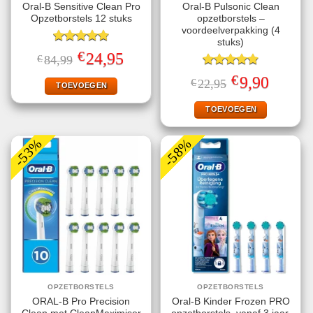
Oral-B Sensitive Clean Pro
Oral-B Pulsonic Clean
Opzetborstels 12 stuks
opzetborstels –
voordeelverpakking (4
stuks)
Gewaardeerd
€
Oorspronkelijke
Huidige
24,95
€
84,99
4.78
uit 5
prijs
prijs
was:
is:
Gewaardeerd
€
Oorspronkelijke
Huidige
9,90
€
22,95
€84,99.
€24,95.
TOEVOEGEN
4.87
uit 5
prijs
prijs
was:
is:
€22,95.
€9,90.
TOEVOEGEN
-53%
-58%
OPZETBORSTELS
OPZETBORSTELS
ORAL-B Pro Precision
Oral-B Kinder Frozen PRO