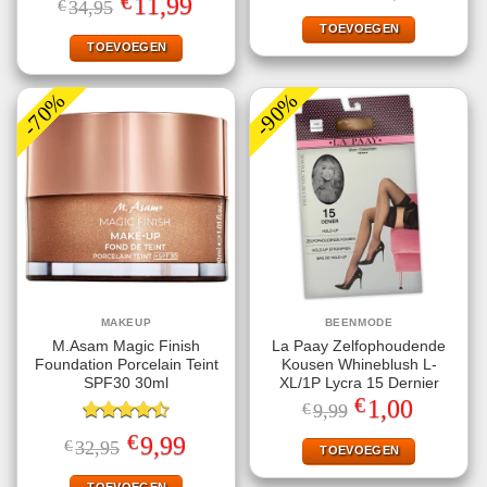
€
11,99
€
34,95
4.50
uit 5
was:
is:
prijs
prijs
€32,95.
€11,99.
TOEVOEGEN
was:
is:
€34,95.
€11,99.
TOEVOEGEN
-70%
-90%
MAKEUP
BEENMODE
M.Asam Magic Finish
La Paay Zelfophoudende
Foundation Porcelain Teint
Kousen Whineblush L-
SPF30 30ml
XL/1P Lycra 15 Dernier
€
Oorspronkelijke
Huidige
1,00
€
9,99
prijs
prijs
Gewaardeerd
was:
is:
€
Oorspronkelijke
Huidige
9,99
€
32,95
€9,99.
€1,00.
TOEVOEGEN
4.50
uit 5
prijs
prijs
was:
is: