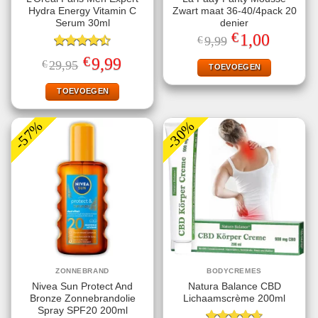
Hydra Energy Vitamin C
Zwart maat 36-40/4pack 20
Serum 30ml
denier
€
Oorspronkelijke
Huidige
1,00
€
9,99
prijs
prijs
Gewaardeerd
was:
is:
€
Oorspronkelijke
Huidige
9,99
€
29,95
€9,99.
€1,00.
TOEVOEGEN
4.50
uit 5
prijs
prijs
was:
is:
€29,95.
€9,99.
TOEVOEGEN
-57%
-30%
ZONNEBRAND
BODYCREMES
Nivea Sun Protect And
Natura Balance CBD
Bronze Zonnebrandolie
Lichaamscrème 200ml
Spray SPF20 200ml