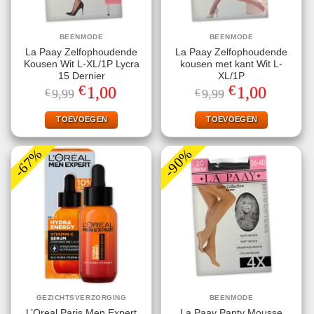
BEENMODE
BEENMODE
La Paay Zelfophoudende
La Paay Zelfophoudende
Kousen Wit L-XL/1P Lycra
kousen met kant Wit L-
15 Dernier
XL/1P
€
€
Oorspronkelijke
Huidige
Oorspronkelijke
Huidige
1,00
1,00
€
9,99
€
9,99
prijs
prijs
prijs
prijs
was:
is:
was:
is:
€9,99.
€1,00.
€9,99.
€1,00.
TOEVOEGEN
TOEVOEGEN
-67%
-90%
GEZICHTSVERZORGING
BEENMODE
L’Oreal Paris Men Expert
La Paay Panty Mousse