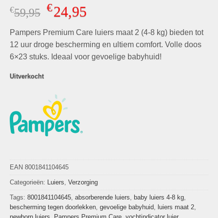
Gewaardeerd
3
€
24,95
€
Oorspronkelijke
Huidige
59,95
5.00
op 5
gebaseerd
prijs
prijs
op
klant
Pampers Premium Care luiers maat 2 (4-8 kg) bieden tot
was:
is:
waarderingen
€59,95.
€24,95.
12 uur droge bescherming en ultiem comfort. Volle doos
6×23 stuks. Ideaal voor gevoelige babyhuid!
Uitverkocht
EAN 8001841104645
Categorieën:
Luiers
,
Verzorging
Tags:
8001841104645
,
absorberende luiers
,
baby luiers 4-8 kg
,
bescherming tegen doorlekken
,
gevoelige babyhuid
,
luiers maat 2
,
newborn luiers
,
Pampers Premium Care
,
vochtindicator luier
,