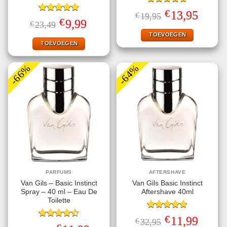
Gewaardeerd
€
Oorspronkelijke
Huidige
13,95
€
19,95
4.67
uit 5
Gewaardeerd
prijs
prijs
€
Oorspronkelijke
Huidige
9,99
€
23,49
4.78
uit 5
was:
is:
prijs
prijs
€19,95.
€13,95.
TOEVOEGEN
was:
is:
€23,49.
€9,99.
TOEVOEGEN
-66%
-64%
PARFUMS
AFTERSHAVE
Van Gils – Basic Instinct
Van Gils Basic Instinct
Spray – 40 ml – Eau De
Aftershave 40ml
Toilette
Gewaardeerd
€
Oorspronkelijke
Huidige
11,99
€
32,95
4.71
uit 5
Gewaardeerd
prijs
prijs
Oorspronkelijke
Huidige