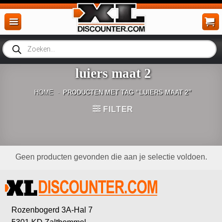
Ga
naar
inhoud
Producten
zoeken
luiers maat 2
HOME
-
PRODUCTEN MET TAG “LUIERS MAAT 2”
FILTER
Geen producten gevonden die aan je selectie voldoen.
Rozenbogerd 3A-Hal 7