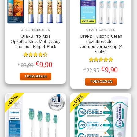
OPZETBORSTELS
OPZETBORSTELS
Oral-B Pro Kids
Oral-B Pulsonic Clean
Opzetborstels Met Disney
opzetborstels –
The Lion King 4-Pack
voordeelverpakking (4
stuks)
Gewaardeerd
€
Oorspronkelijke
Huidige
9,90
€
23,99
4.33
uit 5
Gewaardeerd
prijs
prijs
€
Oorspronkelijke
Huidige
9,90
€
22,95
4.87
uit 5
was:
is:
prijs
prijs
€23,99.
€9,90.
TOEVOEGEN
was:
is:
€22,95.
€9,90.
TOEVOEGEN
-40%
-59%