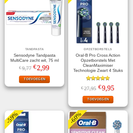
TANDPASTA
OPZETBORSTELS
Sensodyne Tandpasta
Oral-B Pro Cross Action
MultiCare zacht wit, 75 ml
Opzetborstels Met
€
CleanMaximiser
Oorspronkelijke
Huidige
2,99
€
9,77
prijs
prijs
Technologie Zwart 4 Stuks
was:
is:
€9,77.
€2,99.
TOEVOEGEN
Gewaardeerd
€
Oorspronkelijke
Huidige
9,95
€
27,95
4.75
uit 5
prijs
prijs
was:
is:
€27,95.
€9,95.
TOEVOEGEN
-59%
-60%