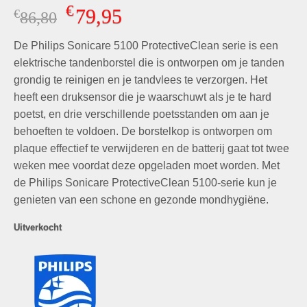
Gewaardeerd
9
€
79,95
€
Oorspronkelijke
Huidige
86,80
4.67
op 5
gebaseerd
prijs
prijs
op
klant
De Philips Sonicare 5100 ProtectiveClean serie is een
was:
is:
waarderingen
€86,80.
€79,95.
elektrische tandenborstel die is ontworpen om je tanden
grondig te reinigen en je tandvlees te verzorgen. Het
heeft een druksensor die je waarschuwt als je te hard
poetst, en drie verschillende poetsstanden om aan je
behoeften te voldoen. De borstelkop is ontworpen om
plaque effectief te verwijderen en de batterij gaat tot twee
weken mee voordat deze opgeladen moet worden. Met
de Philips Sonicare ProtectiveClean 5100-serie kun je
genieten van een schone en gezonde mondhygiëne.
Uitverkocht