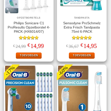
OPZETBORSTELS
TANDPASTA
Philips Sonicare C1
Sensodyne ProSchmelz
ProResults Opzetborstel 4-
Extra Frisch Tandpasta
PACK (HX6014/07)
75ml 6-PACK
Gewaardeerd
Gewaardeerd
€
€
Oorspronkelijke
Huidige
Oorspronkelijke
Huidige
14,99
14,95
€
24,99
€
36,67
4.75
uit 5
5.00
uit 5
prijs
prijs
prijs
prijs
was:
is:
was:
is:
€24,99.
€14,99.
€36,67.
€14,95.
TOEVOEGEN
TOEVOEGEN
-17%
-60%