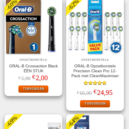
-60%
-62%
OPZETBORSTELS
OPZETBORSTELS
ORAL-B Crossaction Black
ORAL-B Opzetborstels
ÉÉN STUK
Precision Clean Pro 12-
€
Pack met CleanMaximiser
Oorspronkelijke
Huidige
2,00
€
5,00
prijs
prijs
was:
is:
€5,00.
€2,00.
TOEVOEGEN
Gewaardeerd
€
Oorspronkelijke
Huidige
24,95
€
66,00
5.00
uit 5
prijs
prijs
was:
is:
€66,00.
€24,95.
TOEVOEGEN
-69%
-64%