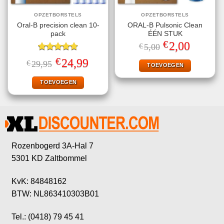
OPZETBORSTELS
OPZETBORSTELS
Oral-B precision clean 10-
ORAL-B Pulsonic Clean
pack
ÉÉN STUK
€
Oorspronkelijke
Huidige
2,00
€
5,00
prijs
prijs
Gewaardeerd
was:
is:
€
Oorspronkelijke
Huidige
24,99
€
29,95
€5,00.
€2,00.
TOEVOEGEN
4.70
uit 5
prijs
prijs
was:
is:
€29,95.
€24,99.
TOEVOEGEN
Rozenbogerd 3A-Hal 7
5301 KD Zaltbommel
KvK: 84848162
BTW: NL863410303B01
Tel.: (0418) 79 45 41