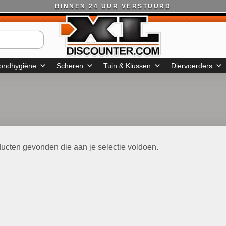
BINNEN 24 UUR VERSTUURD
ondhygiëne
Scheren
Tuin & Klussen
Diervoerders
ucten gevonden die aan je selectie voldoen.