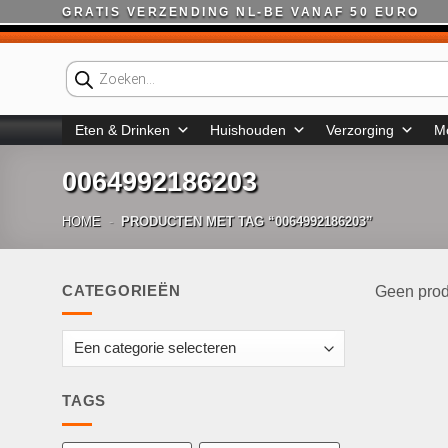
Ga
GRATIS VERZENDING NL-BE VANAF 50 EURO
naar
inhoud
Producten
zoeken
Eten & Drinken
Huishouden
Verzorging
M
0064992186203
HOME
-
PRODUCTEN MET TAG “0064992186203”
CATEGORIEËN
Geen prod
TAGS