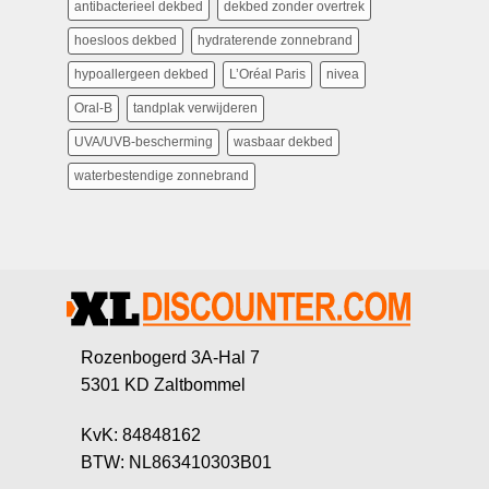
antibacterieel dekbed
dekbed zonder overtrek
hoesloos dekbed
hydraterende zonnebrand
hypoallergeen dekbed
L’Oréal Paris
nivea
Oral-B
tandplak verwijderen
UVA/UVB-bescherming
wasbaar dekbed
waterbestendige zonnebrand
Rozenbogerd 3A-Hal 7
5301 KD Zaltbommel
KvK: 84848162
BTW: NL863410303B01