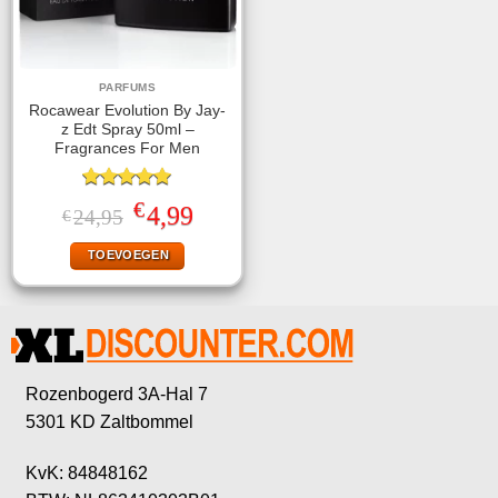
PARFUMS
Rocawear Evolution By Jay-
z Edt Spray 50ml –
Fragrances For Men
Gewaardeerd
€
Oorspronkelijke
Huidige
4,99
24,95
€
5.00
uit 5
prijs
prijs
was:
is:
TOEVOEGEN
€24,95.
€4,99.
Rozenbogerd 3A-Hal 7
5301 KD Zaltbommel
KvK: 84848162