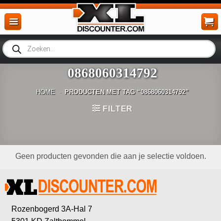
Ga
naar
inhoud
Producten
zoeken
0868060314792
HOME
-
PRODUCTEN MET TAG “0868060314792”
FILTER
Geen producten gevonden die aan je selectie voldoen.
Rozenbogerd 3A-Hal 7