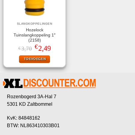
SLANGKOPPELINGEN
Hozelock
Tuinslangkoppeling 1″
(2158)
€
Oorspronkelijke
Huidige
2,49
3,70
€
prijs
prijs
was:
is:
TOEVOEGEN
€3,70.
€2,49.
Rozenbogerd 3A-Hal 7
5301 KD Zaltbommel
KvK: 84848162
BTW: NL863410303B01