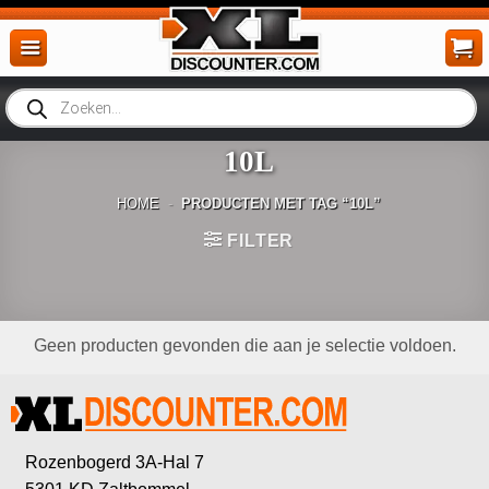
Ga
naar
inhoud
Producten
zoeken
10L
HOME
-
PRODUCTEN MET TAG “10L”
FILTER
Geen producten gevonden die aan je selectie voldoen.
Rozenbogerd 3A-Hal 7