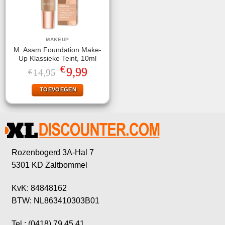
MAKEUP
M. Asam Foundation Make-
Up Klassieke Teint, 10ml
€
Oorspronkelijke
Huidige
9,99
14,95
€
prijs
prijs
was:
is:
TOEVOEGEN
€14,95.
€9,99.
Rozenbogerd 3A-Hal 7
5301 KD Zaltbommel
KvK: 84848162
BTW: NL863410303B01
Tel.: (0418) 79 45 41