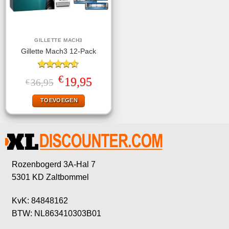
GILLETTE MACH3
Gillette Mach3 12-Pack
Gewaardeerd
€
Oorspronkelijke
Huidige
19,95
36,95
€
4.50
uit 5
prijs
prijs
was:
is:
TOEVOEGEN
€36,95.
€19,95.
Rozenbogerd 3A-Hal 7
5301 KD Zaltbommel
KvK: 84848162
BTW: NL863410303B01