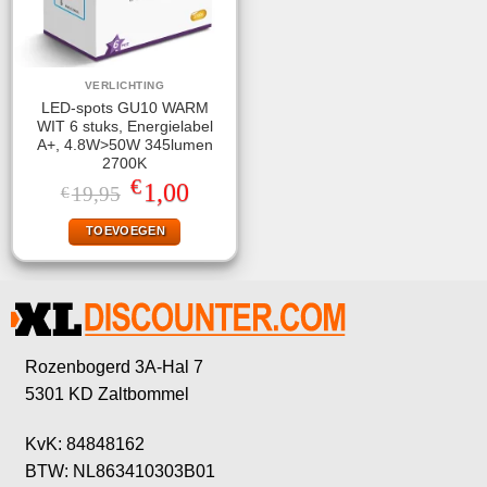
VERLICHTING
LED-spots GU10 WARM
WIT 6 stuks, Energielabel
A+, 4.8W>50W 345lumen
2700K
€
Oorspronkelijke
Huidige
1,00
19,95
€
prijs
prijs
was:
is:
TOEVOEGEN
€19,95.
€1,00.
Rozenbogerd 3A-Hal 7
5301 KD Zaltbommel
KvK: 84848162
BTW: NL863410303B01