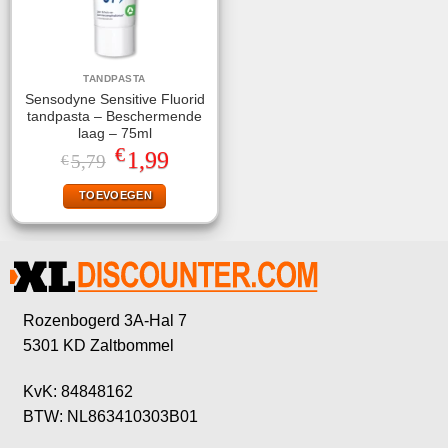
TANDPASTA
Sensodyne Sensitive Fluorid
tandpasta – Beschermende
laag – 75ml
€
Oorspronkelijke
Huidige
1,99
5,79
€
prijs
prijs
was:
is:
TOEVOEGEN
€5,79.
€1,99.
Rozenbogerd 3A-Hal 7
5301 KD Zaltbommel
KvK: 84848162
BTW: NL863410303B01