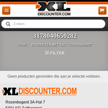
Ga
naar
inhoud
Producten
zoeken
3178040650282
HOME
-
PRODUCTEN MET TAG “3178040650282”
FILTER
Geen producten gevonden die aan je selectie voldoen.
Rozenbogerd 3A-Hal 7