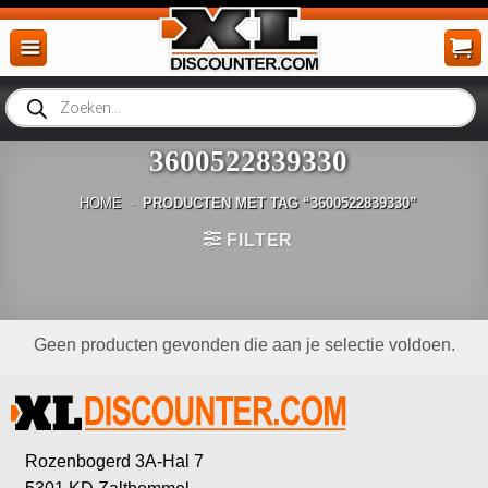
Ga
naar
inhoud
Producten
zoeken
3600522839330
HOME
-
PRODUCTEN MET TAG “3600522839330”
FILTER
Geen producten gevonden die aan je selectie voldoen.
Rozenbogerd 3A-Hal 7