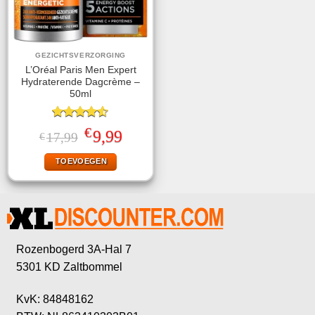
GEZICHTSVERZORGING
L’Oréal Paris Men Expert
Hydraterende Dagcrème –
50ml
Gewaardeerd
€
Oorspronkelijke
Huidige
9,99
17,99
€
4.50
uit 5
prijs
prijs
was:
is:
TOEVOEGEN
€17,99.
€9,99.
Rozenbogerd 3A-Hal 7
5301 KD Zaltbommel
KvK: 84848162