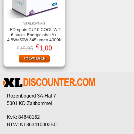
VERLICHTING
LED-spots GU10 COOL WIT
6 stuks, Energielabel A+,
4.8W>50W 345lumen 4000K
€
Oorspronkelijke
Huidige
1,00
19,95
€
prijs
prijs
was:
is:
TOEVOEGEN
€19,95.
€1,00.
Rozenbogerd 3A-Hal 7
5301 KD Zaltbommel
KvK: 84848162
BTW: NL863410303B01