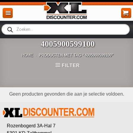
Ga
naar
inhoud
Producten
zoeken
4005900599100
HOME
-
PRODUCTEN MET TAG “4005900599100”
FILTER
Geen producten gevonden die aan je selectie voldoen.
Rozenbogerd 3A-Hal 7