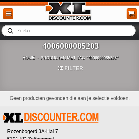
Ga
naar
inhoud
Producten
zoeken
4006000085203
HOME
-
PRODUCTEN MET TAG “4006000085203”
FILTER
Geen producten gevonden die aan je selectie voldoen.
Rozenbogerd 3A-Hal 7