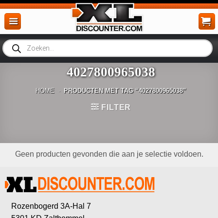
Ga
naar
inhoud
Producten
zoeken
4027800965038
HOME
-
PRODUCTEN MET TAG “4027800965038”
FILTER
Geen producten gevonden die aan je selectie voldoen.
Rozenbogerd 3A-Hal 7