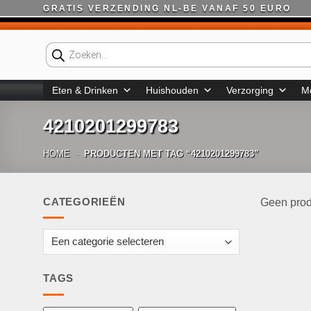
Ga
GRATIS VERZENDING NL-BE VANAF 50 EURO
naar
inhoud
Producten
zoeken
Eten & Drinken
Huishouden
Verzorging
M
4210201299783
HOME
-
PRODUCTEN MET TAG “4210201299783”
CATEGORIEËN
Geen prod
TAGS