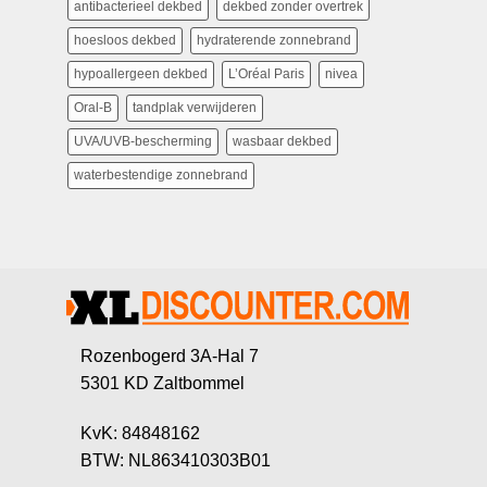
antibacterieel dekbed
dekbed zonder overtrek
hoesloos dekbed
hydraterende zonnebrand
hypoallergeen dekbed
L’Oréal Paris
nivea
Oral-B
tandplak verwijderen
UVA/UVB-bescherming
wasbaar dekbed
waterbestendige zonnebrand
Rozenbogerd 3A-Hal 7
5301 KD Zaltbommel
KvK: 84848162
BTW: NL863410303B01