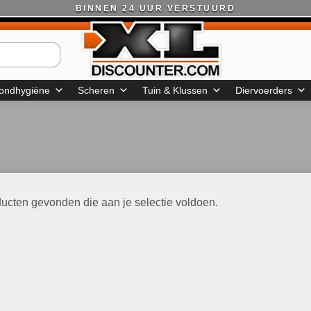
BINNEN 24 UUR VERSTUURD
ondhygiëne
Scheren
Tuin & Klussen
Diervoerders
ucten gevonden die aan je selectie voldoen.