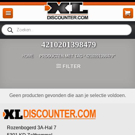
Ga
naar
inhoud
Producten
zoeken
4210201398479
HOME
-
PRODUCTEN MET TAG “4210201398479”
FILTER
Geen producten gevonden die aan je selectie voldoen.
Rozenbogerd 3A-Hal 7