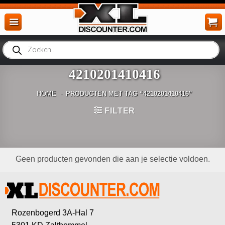
Ga
naar
inhoud
Producten
zoeken
4210201410416
HOME
-
PRODUCTEN MET TAG “4210201410416”
FILTER
Geen producten gevonden die aan je selectie voldoen.
Rozenbogerd 3A-Hal 7