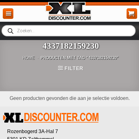
Ga
naar
inhoud
Producten
zoeken
4337182159230
HOME
-
PRODUCTEN MET TAG “4337182159230”
FILTER
Geen producten gevonden die aan je selectie voldoen.
Rozenbogerd 3A-Hal 7