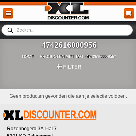
Ga
naar
inhoud
Producten
zoeken
4742616000956
HOME
-
PRODUCTEN MET TAG “4742616000956”
FILTER
Geen producten gevonden die aan je selectie voldoen.
Rozenbogerd 3A-Hal 7