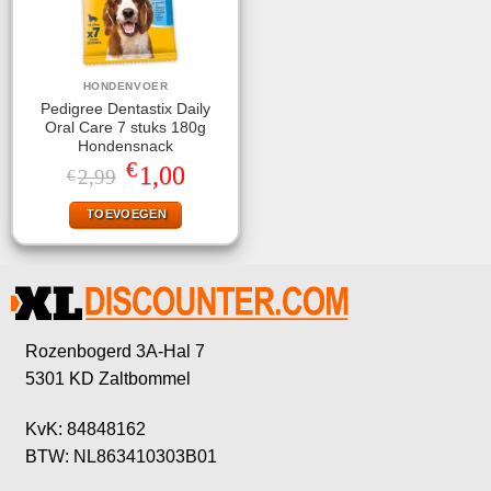
HONDENVOER
Pedigree Dentastix Daily
Oral Care 7 stuks 180g
Hondensnack
€
Oorspronkelijke
Huidige
1,00
2,99
€
prijs
prijs
was:
is:
TOEVOEGEN
€2,99.
€1,00.
Rozenbogerd 3A-Hal 7
5301 KD Zaltbommel
KvK: 84848162
BTW: NL863410303B01