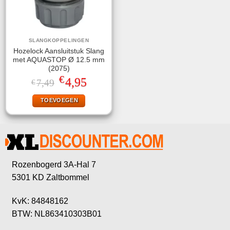
SLANGKOPPELINGEN
Hozelock Aansluitstuk Slang
met AQUASTOP Ø 12.5 mm
(2075)
€
Oorspronkelijke
Huidige
4,95
7,49
€
prijs
prijs
was:
is:
TOEVOEGEN
€7,49.
€4,95.
Rozenbogerd 3A-Hal 7
5301 KD Zaltbommel
KvK: 84848162
BTW: NL863410303B01