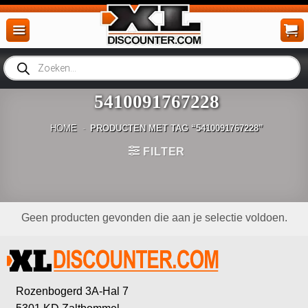
Ga
naar
inhoud
Producten
zoeken
5410091767228
HOME
-
PRODUCTEN MET TAG “5410091767228”
FILTER
Geen producten gevonden die aan je selectie voldoen.
Rozenbogerd 3A-Hal 7