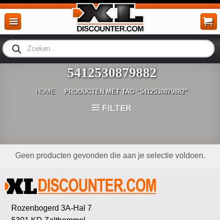
Ga
naar
inhoud
Producten
zoeken
5412530879882
HOME
-
PRODUCTEN MET TAG “5412530879882”
FILTER
Geen producten gevonden die aan je selectie voldoen.
Rozenbogerd 3A-Hal 7