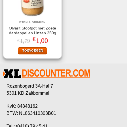
ETEN & DRINKEN
Olvarit Stoofpot met Zoete
Aardappel en Linzen 250g
€
Oorspronkelijke
Huidige
1,00
1,79
€
prijs
prijs
was:
is:
TOEVOEGEN
€1,79.
€1,00.
Rozenbogerd 3A-Hal 7
5301 KD Zaltbommel
KvK: 84848162
BTW: NL863410303B01
Tel.: (0418) 79 45 41