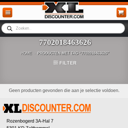
Ga
naar
inhoud
Producten
zoeken
7702018463626
HOME
-
PRODUCTEN MET TAG “7702018463626”
FILTER
Geen producten gevonden die aan je selectie voldoen.
Rozenbogerd 3A-Hal 7