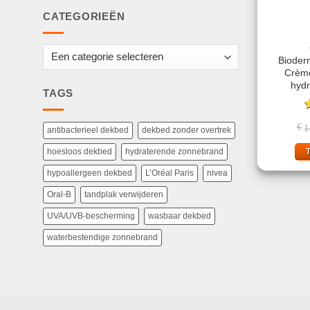
CATEGORIEËN
Bioderm
Crème
hyd
TAGS
G
€
1
4
antibacterieel dekbed
dekbed zonder overtrek
hoesloos dekbed
hydraterende zonnebrand
hypoallergeen dekbed
L’Oréal Paris
nivea
Oral-B
tandplak verwijderen
UVA/UVB-bescherming
wasbaar dekbed
waterbestendige zonnebrand