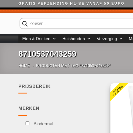
Ga
GRATIS VERZENDING NL-BE VANAF 50 EURO
naar
inhoud
Producten
zoeken
Eten & Drinken
Huishouden
Verzorging
M
8710537043259
HOME
-
PRODUCTEN MET TAG “8710537043259”
-72%
PRIJSBEREIK
Min.
Max.
prijs
prijs
MERKEN
Biodermal