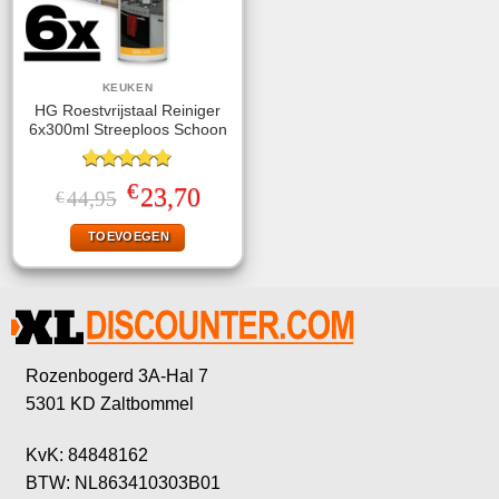
KEUKEN
HG Roestvrijstaal Reiniger
6x300ml Streeploos Schoon
Gewaardeerd
€
Oorspronkelijke
Huidige
23,70
44,95
€
4.83
uit 5
prijs
prijs
was:
is:
TOEVOEGEN
€44,95.
€23,70.
Rozenbogerd 3A-Hal 7
5301 KD Zaltbommel
KvK: 84848162
BTW: NL863410303B01