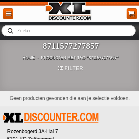
Ga
naar
inhoud
Producten
zoeken
8711577277857
HOME
-
PRODUCTEN MET TAG “8711577277857”
FILTER
Geen producten gevonden die aan je selectie voldoen.
Rozenbogerd 3A-Hal 7