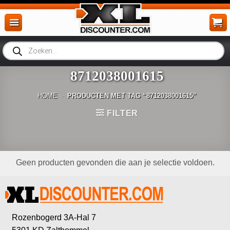
Ga
naar
inhoud
Producten
zoeken
8712038001615
HOME
-
PRODUCTEN MET TAG “8712038001615”
FILTER
Geen producten gevonden die aan je selectie voldoen.
Rozenbogerd 3A-Hal 7