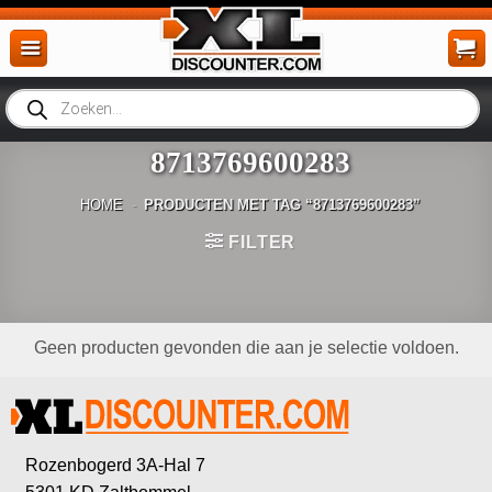
Ga
naar
inhoud
Producten
zoeken
8713769600283
HOME
-
PRODUCTEN MET TAG “8713769600283”
FILTER
Geen producten gevonden die aan je selectie voldoen.
Rozenbogerd 3A-Hal 7