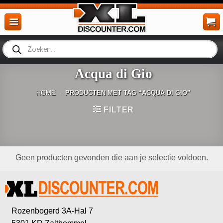
Ga
naar
inhoud
Producten
zoeken
Acqua di Gio
HOME
-
PRODUCTEN MET TAG “ACQUA DI GIO”
FILTER
Geen producten gevonden die aan je selectie voldoen.
Rozenbogerd 3A-Hal 7