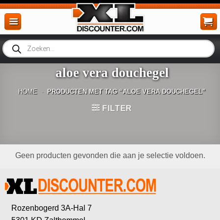
Ga
naar
inhoud
Producten
zoeken
aloe vera douchegel
HOME
-
PRODUCTEN MET TAG “ALOE VERA DOUCHEGEL”
FILTER
Geen producten gevonden die aan je selectie voldoen.
Rozenbogerd 3A-Hal 7