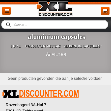
Ga
naar
inhoud
Producten
zoeken
aluminium capsules
HOME
-
PRODUCTEN MET TAG “ALUMINIUM CAPSULES”
FILTER
Geen producten gevonden die aan je selectie voldoen.
Rozenbogerd 3A-Hal 7