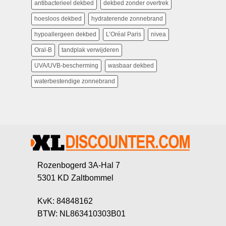
antibacterieel dekbed
dekbed zonder overtrek
hoesloos dekbed
hydraterende zonnebrand
hypoallergeen dekbed
L’Oréal Paris
nivea
Oral-B
tandplak verwijderen
UVA/UVB-bescherming
wasbaar dekbed
waterbestendige zonnebrand
Rozenbogerd 3A-Hal 7
5301 KD Zaltbommel
KvK: 84848162
BTW: NL863410303B01