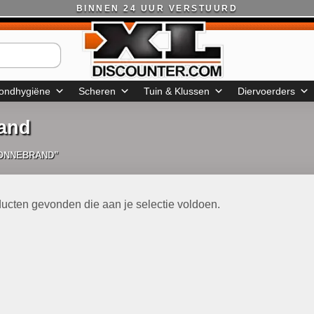
BINNEN 24 UUR VERSTUURD
ondhygiëne
Scheren
Tuin & Klussen
Diervoerders
rand
ZONNEBRAND”
ucten gevonden die aan je selectie voldoen.