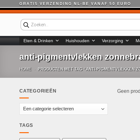
Ga
GRATIS VERZENDING NL-BE VANAF 50 EURO
naar
inhoud
Producten
zoeken
Eten & Drinken
Huishouden
Verzorging
M
anti-pigmentvlekken zonneb
HOME
-
PRODUCTEN MET TAG “ANTI-PIGMENTVLEKKEN 
CATEGORIEËN
Geen prod
TAGS